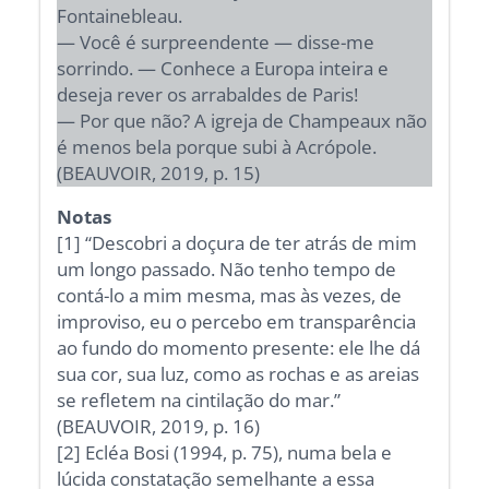
Fontainebleau.
— Você é surpreendente — disse-me
sorrindo. — Conhece a Europa inteira e
deseja rever os arrabaldes de Paris!
— Por que não? A igreja de Champeaux não
é menos bela porque subi à Acrópole.
(BEAUVOIR, 2019, p. 15)
Notas
[1] “Descobri a doçura de ter atrás de mim
um longo passado. Não tenho tempo de
contá-lo a mim mesma, mas às vezes, de
improviso, eu o percebo em transparência
ao fundo do momento presente: ele lhe dá
sua cor, sua luz, como as rochas e as areias
se refletem na cintilação do mar.”
(BEAUVOIR, 2019, p. 16)
[2] Ecléa Bosi (1994, p. 75), numa bela e
lúcida constatação semelhante a essa