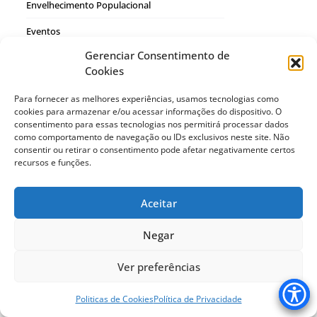
Envelhecimento Populacional
Eventos
Gerenciar Consentimento de
Finitude
Cookies
Pesquisas
Para fornecer as melhores experiências, usamos tecnologias como
Publicações
cookies para armazenar e/ou acessar informações do dispositivo. O
consentimento para essas tecnologias nos permitirá processar dados
Saúde-Doença
como comportamento de navegação ou IDs exclusivos neste site. Não
consentir ou retirar o consentimento pode afetar negativamente certos
Sexualidades
recursos e funções.
Ver Mais
Aceitar
Negar
Conecte-se com a gente
Ver preferências
Facebook
Instagram
WhatsApp
Politicas de Cookies
Política de Privacidade