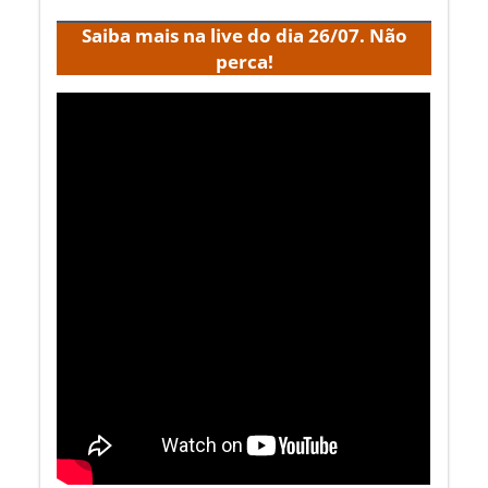
Saiba mais na live do dia 26/07. Não
perca!