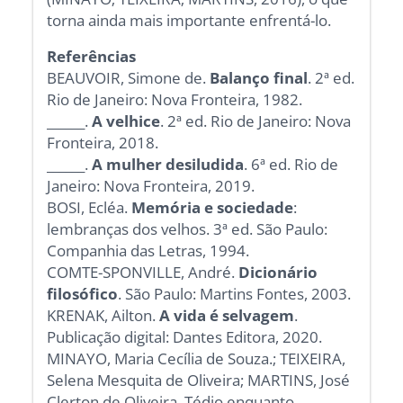
torna ainda mais importante enfrentá-lo.
Referências
BEAUVOIR, Simone de.
Balanço final
. 2ª ed.
Rio de Janeiro: Nova Fronteira, 1982.
______.
A velhice
. 2ª ed. Rio de Janeiro: Nova
Fronteira, 2018.
______.
A mulher desiludida
. 6ª ed. Rio de
Janeiro: Nova Fronteira, 2019.
BOSI, Ecléa.
Memória e sociedade
:
lembranças dos velhos. 3ª ed. São Paulo:
Companhia das Letras, 1994.
COMTE-SPONVILLE, André.
Dicionário
filosófico
. São Paulo: Martins Fontes, 2003.
KRENAK, Ailton.
A vida é selvagem
.
Publicação digital: Dantes Editora, 2020.
MINAYO, Maria Cecília de Souza.; TEIXEIRA,
Selena Mesquita de Oliveira; MARTINS, José
Clerton de Oliveira. Tédio enquanto