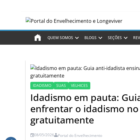
QUEM SOMOS
BLOGS
SEÇÕES
REV
IDADISMO
SUAS
VELHICES
Idadismo em pauta: Guia 
enfrentar o idadismo no
gratuitamente
08/05/2026
Portal do Envelhecimento