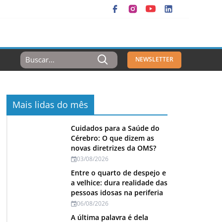
Resultados
NEWSLETTER
Para:
Mais lidas do mês
Cuidados para a Saúde do
Cérebro: O que dizem as
novas diretrizes da OMS?
03/08/2026
Entre o quarto de despejo e
a velhice: dura realidade das
pessoas idosas na periferia
06/08/2026
A última palavra é dela