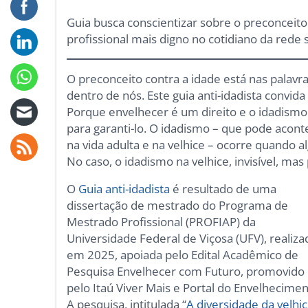
Guia busca conscientizar sobre o preconceit
profissional mais digno no cotidiano da rede s
O preconceito contra a idade está nas palavr
dentro de nós. Este guia anti-idadista convida 
Porque envelhecer é um direito e o idadismo 
para garanti-lo. O idadismo – que pode aconte
na vida adulta e na velhice – ocorre quando a
No caso, o idadismo na velhice, invisível, mas 
O
Guia anti-idadista
é resultado de uma
dissertação de mestrado do Programa de
Mestrado Profissional (PROFIAP) da
Universidade Federal de Viçosa (UFV), realiza
em 2025, apoiada pelo Edital Acadêmico de
Pesquisa Envelhecer com Futuro, promovido
pelo Itaú Viver Mais e Portal do Envelhecimen
A pesquisa, intitulada “
A diversidade da velhi