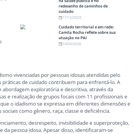
na saúde pública e no
redesenho de caminhos de
cuidado
17/12/2025
Cuidado territorial e em rede:
Camila Rocha reflete sobre sua
atuação no PAI
o
14/04/2026
dismo vivenciadas por pessoas idosas atendidas pelo
práticas de cuidado contribuem para enfrentá-lo. A
m abordagem exploratória e descritiva, através da
as e realização de grupos focais com 11 profissionais e
m que o idadismo se expressa em diferentes dimensões e
 sociais como gênero, raça, classe e deficiência.
lenciamento, desrespeito, invisibilidade e superproteção,
da pessoa idosa. Apesar disso, identificaram-se