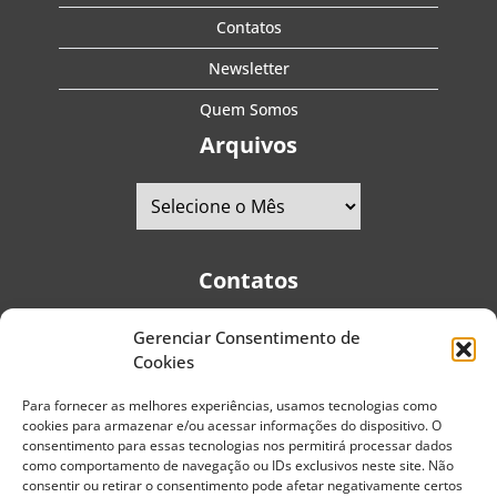
Contatos
Newsletter
Quem Somos
Arquivos
Contatos
Gerenciar Consentimento de
Telefones:
+55 (11) 2579-9697
|
+55 (11) 5587-4334
Cookies
Avenida Pedro Severino Júnior, 366 - Sala 166 - Vila
Guarani - CEP: 04310-060 - São Paulo | Brasil
Para fornecer as melhores experiências, usamos tecnologias como
cookies para armazenar e/ou acessar informações do dispositivo. O
E-mail:
contato@portaldoenvelhecimento.com.br
consentimento para essas tecnologias nos permitirá processar dados
como comportamento de navegação ou IDs exclusivos neste site. Não
Website:
portaldoenvelhecimento.com.br
consentir ou retirar o consentimento pode afetar negativamente certos