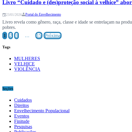
Livro “Cuidado e (des)proteção social à velhice” abor
Portal do Envelhecimento
23/01/2026
Livro revela como gênero, raça, classe e idade se entrelaçam na prod
pobres.
1
2
3
…
15
Próxima
Tags
MULHERES
VELHICE
VIOLÊNCIA
Seções
Cuidados
Direitos
Envelhecimento Populacional
Eventos
Finitude
Pesquisas
Publicações