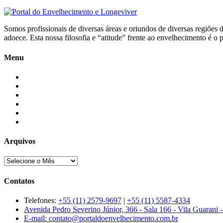
Somos profissionais de diversas áreas e oriundos de diversas regiões 
adoece. Esta nossa filosofia e “atitude” frente ao envelhecimento é 
Menu
Início
Blogs
Colaboradores
Contatos
Newsletter
Quem Somos
Arquivos
Contatos
Telefones:
+55 (11) 2579-9697
|
+55 (11) 5587-4334
Avenida Pedro Severino Júnior, 366 - Sala 166 - Vila Guarani 
E-mail:
contato@portaldoenvelhecimento.com.br