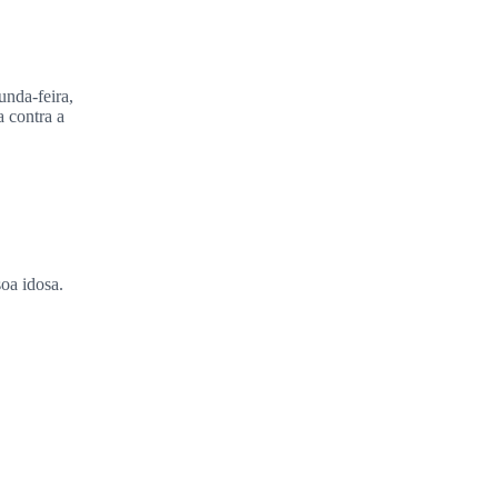
unda-feira,
 contra a
oa idosa.