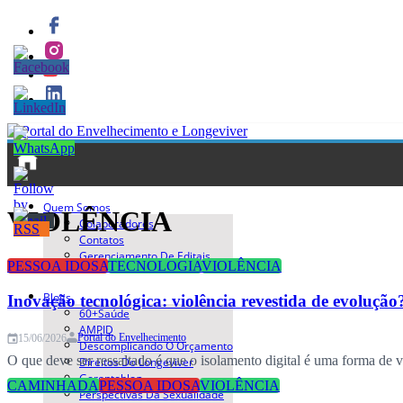
Quem Somos
VIOLÊNCIA
Colaboradores
Contatos
Gerenciamento De Editais
PESSOA IDOSA
TECNOLOGIA
VIOLÊNCIA
Blogs
Inovação tecnológica: violência revestida de evolução
60+saúde
AMPID
Portal do Envelhecimento
15/06/2026
Descomplicando O Orçamento
O que deve ser ressaltado é que o isolamento digital é uma forma de v
Direitos Do Longeviver
Gerontoblog
CAMINHADA
PESSOA IDOSA
VIOLÊNCIA
Perspectivas Da Sexualidade