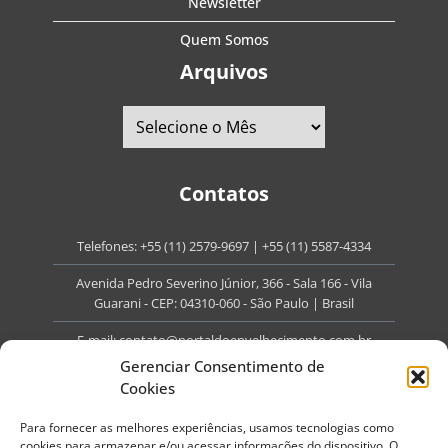
Newsletter
Quem Somos
Arquivos
Contatos
Telefones:
+55 (11) 2579-9697
|
+55 (11) 5587-4334
Avenida Pedro Severino Júnior, 366 - Sala 166 - Vila
Guarani - CEP: 04310-060 - São Paulo | Brasil
E-mail:
contato@portaldoenvelhecimento.com.br
Gerenciar Consentimento de
Website:
portaldoenvelhecimento.com.br
Cookies
Redes Sociais
Para fornecer as melhores experiências, usamos tecnologias como
cookies para armazenar e/ou acessar informações do dispositivo. O