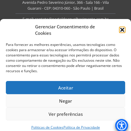
Avenida Pedro Severino Júnior, 366 - Sala 166 - Vila
Guarani - CEP: 04310-060 - São Paulo | Brasil
E-mail:
contato@portaldoenvelhecimento.com.br
Gerenciar Consentimento de
Website:
portaldoenvelhecimento.com.br
Cookies
Redes Sociais
Para fornecer as melhores experiências, usamos tecnologias como
cookies para armazenar e/ou acessar informações do dispositivo. O
consentimento para essas tecnologias nos permitirá processar dados
como comportamento de navegação ou IDs exclusivos neste site. Não
consentir ou retirar o consentimento pode afetar negativamente certos
recursos e funções.
Copyright ©
2026
Portal do Envelhecimento.
Todos os direitos reservados.
Aceitar
Termos de Uso
Política de Privacidade
Negar
Ver preferências
Politicas de Cookies
Política de Privacidade