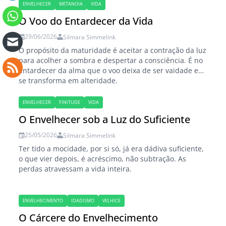
ENVELHECER
METANOIA
VIDA
O Voo do Entardecer da Vida
29/06/2026
Silmara Simmelink
O propósito da maturidade é aceitar a contração da luz
para acolher a sombra e despertar a consciência. É no
entardecer da alma que o voo deixa de ser vaidade e
se transforma em alteridade.
ENVELHECER
FINITUDE
VIDA
O Envelhecer sob a Luz do Suficiente
25/05/2026
Silmara Simmelink
Ter tido a mocidade, por si só, já era dádiva suficiente,
o que vier depois, é acréscimo, não subtração. As
perdas atravessam a vida inteira.
ENVELHECIMENTO
IDADISMO
VELHICE
O Cárcere do Envelhecimento