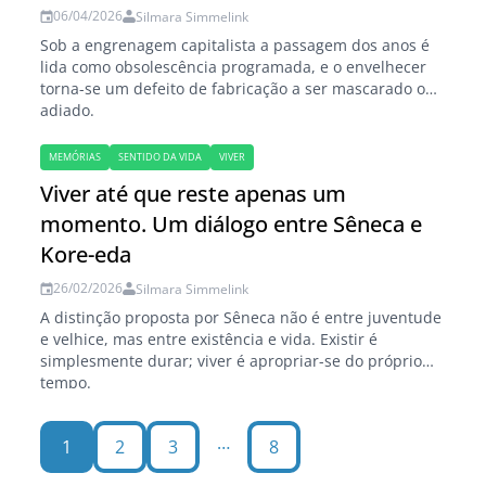
06/04/2026
Silmara Simmelink
Sob a engrenagem capitalista a passagem dos anos é
lida como obsolescência programada, e o envelhecer
torna-se um defeito de fabricação a ser mascarado ou
adiado.
MEMÓRIAS
SENTIDO DA VIDA
VIVER
Viver até que reste apenas um
momento. Um diálogo entre Sêneca e
Kore-eda
26/02/2026
Silmara Simmelink
A distinção proposta por Sêneca não é entre juventude
e velhice, mas entre existência e vida. Existir é
simplesmente durar; viver é apropriar-se do próprio
tempo.
…
1
2
3
8