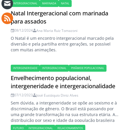
INTERGERACIONAL
MARINADA
NATAL
Natal Intergeracional com marinada
para assados
08/12/2024
Ana Maria Ruiz Tomazoni
O Natal é um encontro intergeracional marcado pela
diversão e pela partilha entre gerações, se possível
com muitas animações.
INTERGENERIDADE
INTERGERACIONAL
PIRÂMIDE POPULACIONAL
Envelhecimento populacional,
intergeneridade e intergeracionalidade
07/12/2023
José Eustáquio Diniz Alves
Sem dúvida, a intergeneridade se opõe ao sexismo e à
discriminação de gênero. O Brasil está passando por
uma grande transformação na sua estrutura etária. A
distribuição por sexo e idade da população brasileira
(também conhecida como pirâmide etária ou pirâmide
FUTURO
INTERGERACIONAL
RELACIONAMENTOS