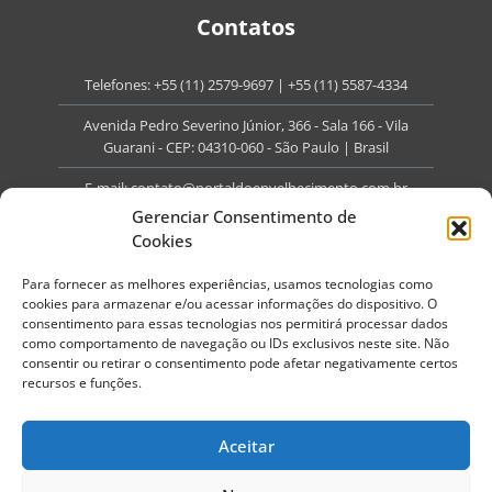
Contatos
Telefones:
+55 (11) 2579-9697
|
+55 (11) 5587-4334
Avenida Pedro Severino Júnior, 366 - Sala 166 - Vila
Guarani - CEP: 04310-060 - São Paulo | Brasil
E-mail:
contato@portaldoenvelhecimento.com.br
Gerenciar Consentimento de
Website:
portaldoenvelhecimento.com.br
Cookies
Redes Sociais
Para fornecer as melhores experiências, usamos tecnologias como
cookies para armazenar e/ou acessar informações do dispositivo. O
consentimento para essas tecnologias nos permitirá processar dados
como comportamento de navegação ou IDs exclusivos neste site. Não
consentir ou retirar o consentimento pode afetar negativamente certos
recursos e funções.
Copyright ©
2026
Portal do Envelhecimento.
Todos os direitos reservados.
Aceitar
Termos de Uso
Política de Privacidade