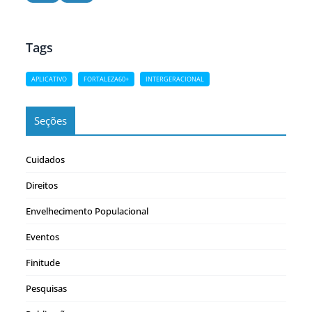
participantes da formação em…
Tags
APLICATIVO
FORTALEZA60+
INTERGERACIONAL
Seções
Cuidados
Direitos
Envelhecimento Populacional
Eventos
Finitude
Pesquisas