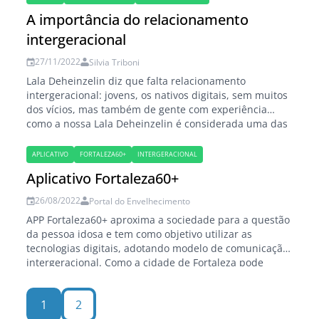
populacional) ficou mais ou menos estável durante 470
A importância do relacionamento
anos da história do Brasil. Mas…
intergeracional
27/11/2022
Silvia Triboni
Lala Deheinzelin diz que falta relacionamento
intergeracional: jovens, os nativos digitais, sem muitos
dos vícios, mas também de gente com experiência
como a nossa Lala Deheinzelin é considerada uma das
100 mulheres do mundo que estão cocriando a nova
sociedade e a economia. Palestrante com experiência
APLICATIVO
FORTALEZA60+
INTERGERACIONAL
em todos os setores da economia, já transmitiu os…
Aplicativo Fortaleza60+
26/08/2022
Portal do Envelhecimento
APP Fortaleza60+ aproxima a sociedade para a questão
da pessoa idosa e tem como objetivo utilizar as
tecnologias digitais, adotando modelo de comunicação
intergeracional. Como a cidade de Fortaleza pode
integrar a "Pessoa Idosa" ao seu universo social e à
atenção básica, adotando um modelo intergeracional
1
2
de comunicação? Tudo começou com quatro