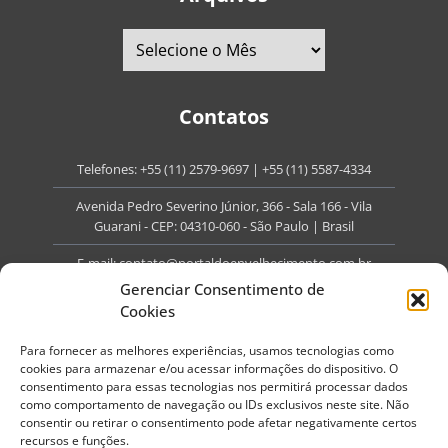
Contatos
Telefones:
+55 (11) 2579-9697
|
+55 (11) 5587-4334
Avenida Pedro Severino Júnior, 366 - Sala 166 - Vila
Guarani - CEP: 04310-060 - São Paulo | Brasil
E-mail:
contato@portaldoenvelhecimento.com.br
Gerenciar Consentimento de
Website:
portaldoenvelhecimento.com.br
Cookies
Redes Sociais
Para fornecer as melhores experiências, usamos tecnologias como
cookies para armazenar e/ou acessar informações do dispositivo. O
consentimento para essas tecnologias nos permitirá processar dados
como comportamento de navegação ou IDs exclusivos neste site. Não
consentir ou retirar o consentimento pode afetar negativamente certos
recursos e funções.