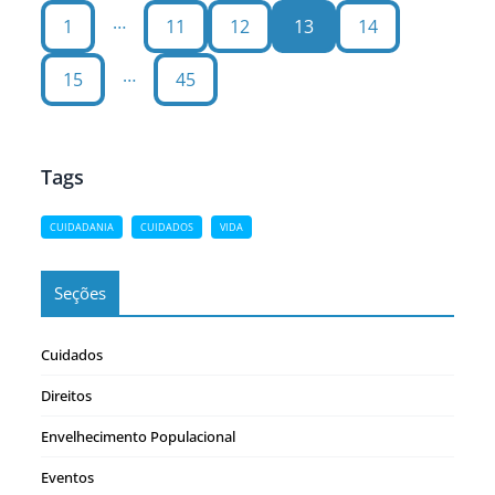
…
1
11
12
13
14
…
15
45
Tags
CUIDADANIA
CUIDADOS
VIDA
Seções
Cuidados
Direitos
Envelhecimento Populacional
Eventos