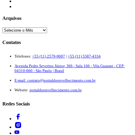
Newsletter
Quem Somos
Arquivos
Contatos
Telefones:
+55 (11) 2579-9697
|
+55 (11) 5587-4334
Avenida Pedro Severino Júnior, 366 - Sala 166 - Vila Guarani - CEP:
04310-060 - São Paulo | Brasil
E-mail:
contato@portaldoenvelhecimento.com.br
Website:
portaldoenvelhecimento.com.br
Redes Sociais