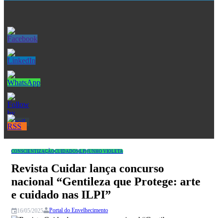
Quem Somos
Blogs
Seções
Revistas
Cursos
Livros
Congresso
CONSCIENTIZAÇÃO
CUIDADOS
ILPI
JUNHO VIOLETA
Revista Cuidar lança concurso
nacional “Gentileza que Protege: arte
e cuidado nas ILPI”
Portal do Envelhecimento
16/05/2025