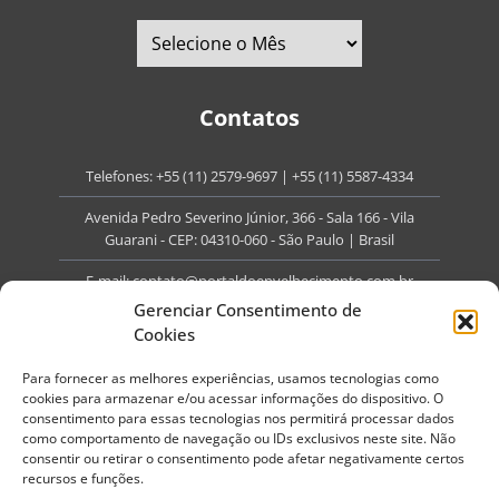
Contatos
Telefones:
+55 (11) 2579-9697
|
+55 (11) 5587-4334
Avenida Pedro Severino Júnior, 366 - Sala 166 - Vila
Guarani - CEP: 04310-060 - São Paulo | Brasil
E-mail:
contato@portaldoenvelhecimento.com.br
Gerenciar Consentimento de
Website:
portaldoenvelhecimento.com.br
Cookies
Redes Sociais
Para fornecer as melhores experiências, usamos tecnologias como
cookies para armazenar e/ou acessar informações do dispositivo. O
consentimento para essas tecnologias nos permitirá processar dados
como comportamento de navegação ou IDs exclusivos neste site. Não
consentir ou retirar o consentimento pode afetar negativamente certos
recursos e funções.