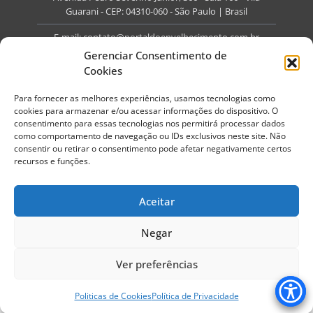
Guarani - CEP: 04310-060 - São Paulo | Brasil
E-mail:
contato@portaldoenvelhecimento.com.br
Gerenciar Consentimento de
Website:
portaldoenvelhecimento.com.br
Cookies
Redes Sociais
Para fornecer as melhores experiências, usamos tecnologias como
cookies para armazenar e/ou acessar informações do dispositivo. O
consentimento para essas tecnologias nos permitirá processar dados
como comportamento de navegação ou IDs exclusivos neste site. Não
consentir ou retirar o consentimento pode afetar negativamente certos
recursos e funções.
Copyright ©
2026
Portal do Envelhecimento.
Todos os direitos reservados.
Aceitar
Termos de Uso
Política de Privacidade
Negar
Ver preferências
Politicas de Cookies
Política de Privacidade