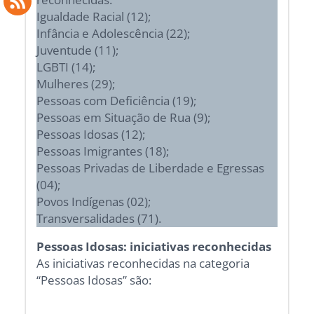
Igualdade Racial (12);
Infância e Adolescência (22);
Juventude (11);
LGBTI (14);
Mulheres (29);
Pessoas com Deficiência (19);
Pessoas em Situação de Rua (9);
Pessoas Idosas (12);
Pessoas Imigrantes (18);
Pessoas Privadas de Liberdade e Egressas
(04);
Povos Indígenas (02);
Transversalidades (71).
Pessoas Idosas: iniciativas reconhecidas
As iniciativas reconhecidas na categoria
“Pessoas Idosas” são: