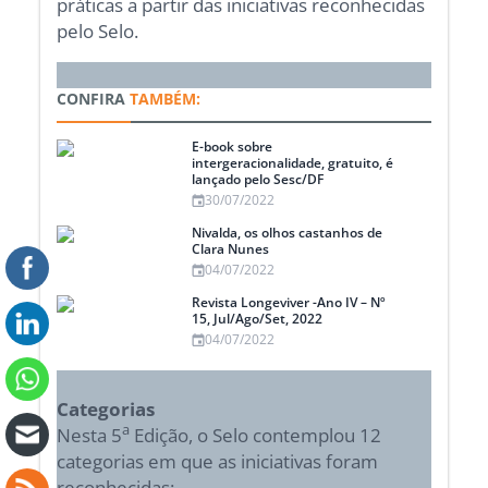
práticas a partir das iniciativas reconhecidas
pelo Selo.
CONFIRA
TAMBÉM:
E-book sobre
intergeracionalidade, gratuito, é
lançado pelo Sesc/DF
30/07/2022
Nivalda, os olhos castanhos de
Clara Nunes
04/07/2022
Revista Longeviver -Ano IV – Nº
15, Jul/Ago/Set, 2022
04/07/2022
Categorias
a
Nesta 5
Edição, o Selo contemplou 12
categorias em que as iniciativas foram
reconhecidas: