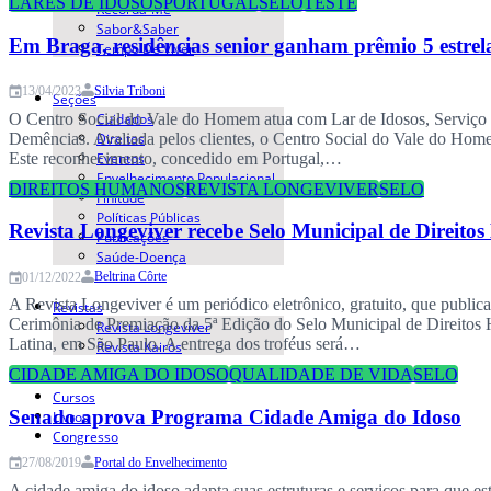
LARES DE IDOSOS
PORTUGAL
SELO
TESTE
Recorda-Me
Sabor&Saber
Em Braga, residências senior ganham prêmio 5 estrel
Tempo De Viver
Silvia Triboni
13/04/2023
Seções
Cuidados
O Centro Social do Vale do Homem atua com Lar de Idosos, Serviço 
Direitos
Demências. Avaliada pelos clientes, o Centro Social do Vale do Home
Eventos
Este reconhecimento, concedido em Portugal,…
Envelhecimento Populacional
DIREITOS HUMANOS
REVISTA LONGEVIVER
SELO
Finitude
Políticas Públicas
Revista Longeviver recebe Selo Municipal de Direito
Publicações
Saúde-Doença
Beltrina Côrte
01/12/2022
A Revista Longeviver é um periódico eletrônico, gratuito, que publi
Revistas
Cerimônia de Premiação da 5ª Edição do Selo Municipal de Direitos
Revista Longeviver
Latina, em São Paulo. A entrega dos troféus será…
Revista Kairós
CIDADE AMIGA DO IDOSO
QUALIDADE DE VIDA
SELO
Cursos
Senado aprova Programa Cidade Amiga do Idoso
Livros
Congresso
Portal do Envelhecimento
27/08/2019
A cidade amiga do idoso adapta suas estruturas e serviços para que e