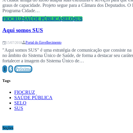
graus de capacidade. Projeto segue para a Câmara dos Deputados. O P
Programa Cidade…
FIOCRUZ
SAÚDE PÚBLICA
SELO
SUS
Aqui somos SUS
Portal do Envelhecimento
15/07/2018
"Aqui somos SUS" é uma estratégia de comunicação que consiste na uti
no âmbito do Sistema Único de Saúde, de forma a destacar seu carát
fortalecer a imagem do Sistema Único de…
1
2
Próxima
Tags
FIOCRUZ
SAÚDE PÚBLICA
SELO
SUS
Seções