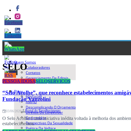
Quem Somos
SELO
Colaboradores
Contatos
Gerenciamento De Editais
PESSOA IDOSA
SELO
SERVIÇOS
Blogs
“Selo Acolhe”, que reconhece estabelecimentos amigáv
60+saúde
Fundação Vanzolini
AMPID
Descomplicando O Orçamento
Portal do Envelhecimento
03/06/2026
Direitos Do Longeviver
Gerontoblog
O Selo Acolhe é uma iniciativa inédita voltada à melhoria dos ambient
Perspectivas Da Sexualidade
estabelecimentos.
Poética Da Velhice