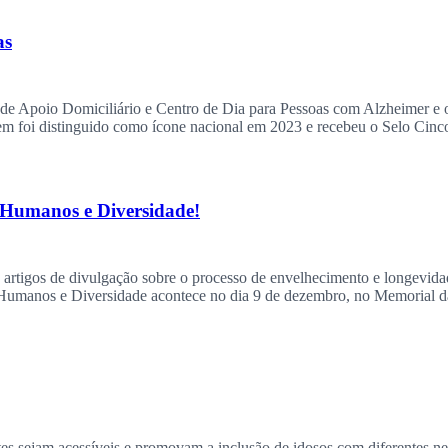
as
de Apoio Domiciliário e Centro de Dia para Pessoas com Alzheimer e 
m foi distinguido como ícone nacional em 2023 e recebeu o Selo Cinco
s Humanos e Diversidade
!
ca artigos de divulgação sobre o processo de envelhecimento e longevi
 Humanos e Diversidade acontece no dia 9 de dezembro, no Memorial 
stes sejam acessíveis e promovam a inclusão de idosos com diferentes n