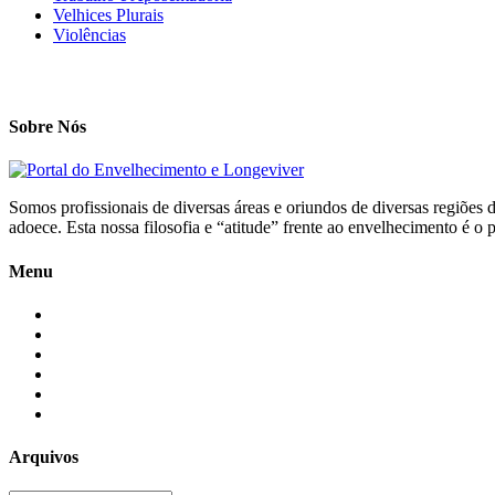
Velhices Plurais
Violências
Sobre Nós
Somos profissionais de diversas áreas e oriundos de diversas regiões 
adoece. Esta nossa filosofia e “atitude” frente ao envelhecimento é 
Menu
Início
Blogs
Colaboradores
Contatos
Newsletter
Quem Somos
Arquivos