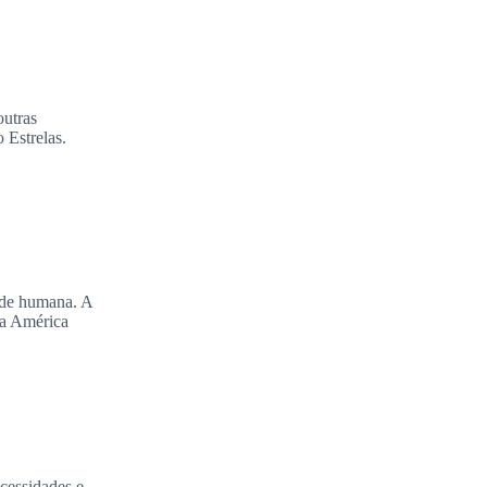
outras
 Estrelas.
dade humana. A
da América
ecessidades e