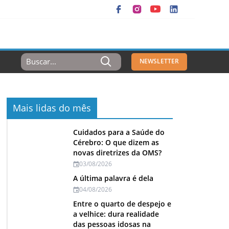
Resultados
NEWSLETTER
Para:
Mais lidas do mês
Cuidados para a Saúde do
Cérebro: O que dizem as
novas diretrizes da OMS?
03/08/2026
A última palavra é dela
04/08/2026
Entre o quarto de despejo e
a velhice: dura realidade
das pessoas idosas na