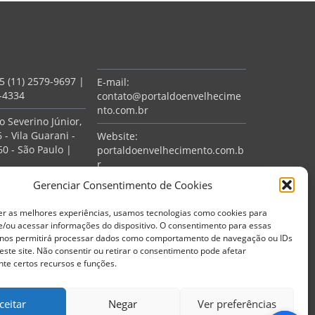
5 (11) 2579-9697
|
E-mail:
7-4334
contato@portaldoenvelhecime
nto.com.br
 Severino Júnior,
 - Vila Guarani -
Website:
0 - São Paulo |
portaldoenvelhecimento.com.b
r
ciais
Gerenciar Consentimento de Cookies
er as melhores experiências, usamos tecnologias como cookies para
/ou acessar informações do dispositivo. O consentimento para essas
 nos permitirá processar dados como comportamento de navegação ou IDs
este site. Não consentir ou retirar o consentimento pode afetar
te certos recursos e funções.
ceitar
Negar
Ver preferências