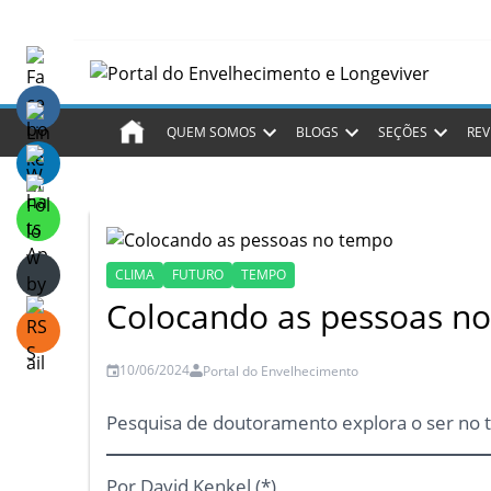
QUEM SOMOS
BLOGS
SEÇÕES
REV
CLIMA
FUTURO
TEMPO
Colocando as pessoas n
10/06/2024
Portal do Envelhecimento
Pesquisa de doutoramento explora o ser no t
Por David Kenkel (*)