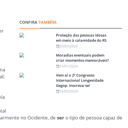
CONFIRA
TAMBÉM:
er
Proteção das pessoas idosas
em meio à calamidade do RS
20/05/2024
Moradias eventuais podem
criar momentos memoráveis?
15/01/2024
Uma
Vem aí o 2º Congresso
al;
Internacional Longevidade
e
Gegop. Inscreva-se!
18/05/2024
ela
tal
cularmente no Ocidente, de
ser
o tipo de pessoa capaz de