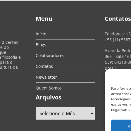
Menu
Contatos
Início
Telefones:
+5
+55 (11) 558
e diversas
Blogs
os do
Avenida Pedro
que
Colaboradores
366 - Sala 166
filosofia e
 para o
CEP: 04310-06
Contatos
ultura da
Brasil
Redes So
Newsletter
Quem Somos
Para fornec
armazenar e
Arquivos
tecnologias
exclusivos n
negativamen
A