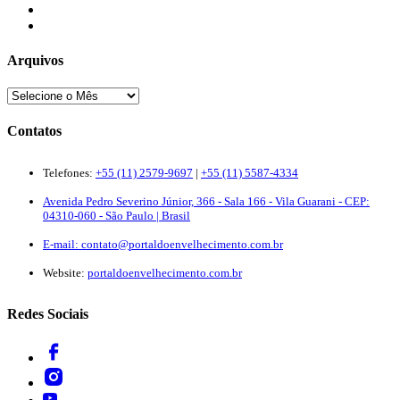
Newsletter
Quem Somos
Arquivos
Contatos
Telefones:
+55 (11) 2579-9697
|
+55 (11) 5587-4334
Avenida Pedro Severino Júnior, 366 - Sala 166 - Vila Guarani - CEP:
04310-060 - São Paulo | Brasil
E-mail:
contato@portaldoenvelhecimento.com.br
Website:
portaldoenvelhecimento.com.br
Redes Sociais