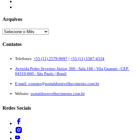
Newsletter
Quem Somos
Arquivos
Contatos
Telefones:
+55 (11) 2579-9697
|
+55 (11) 5587-4334
Avenida Pedro Severino Júnior, 366 - Sala 166 - Vila Guarani - CEP:
04310-060 - São Paulo | Brasil
E-mail:
contato@portaldoenvelhecimento.com.br
Website:
portaldoenvelhecimento.com.br
Redes Sociais