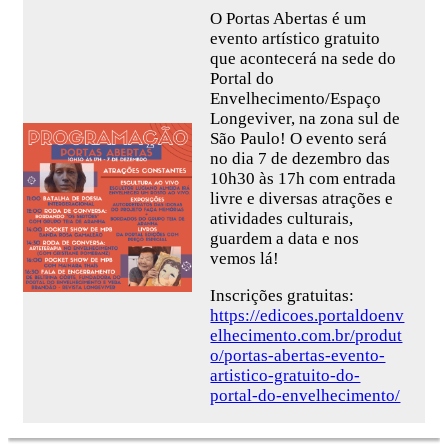
O Portas Abertas é um
evento artístico gratuito
que acontecerá na sede do
Portal do
Envelhecimento/Espaço
Longeviver, na zona sul de
São Paulo! O evento será
no dia 7 de dezembro das
10h30 às 17h com entrada
livre e diversas atrações e
atividades culturais,
guardem a data e nos
vemos lá!
Inscrições gratuitas:
https://edicoes.portaldoenv
elhecimento.com.br/produt
o/portas-abertas-evento-
artistico-gratuito-do-
portal-do-envelhecimento/