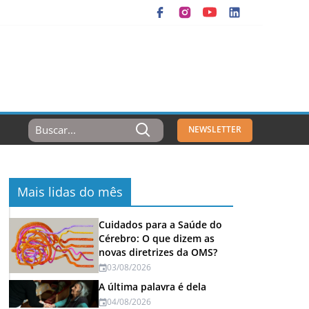
Resultados
NEWSLETTER
Para:
Mais lidas do mês
Cuidados para a Saúde do
Cérebro: O que dizem as
novas diretrizes da OMS?
03/08/2026
A última palavra é dela
04/08/2026