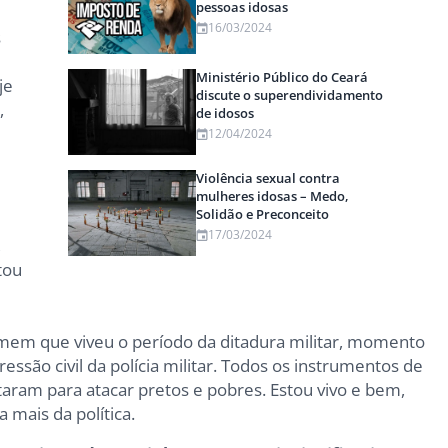
pessoas idosas
16/03/2024
s
Ministério Público do Ceará
je
discute o superendividamento
,
de idosos
12/04/2024
Violência sexual contra
mulheres idosas – Medo,
Solidão e Preconceito
17/03/2024
,
tou
r
homem que viveu o período da ditadura militar, momento
ssão civil da polícia militar. Todos os instrumentos de
ltaram para atacar pretos e pobres. Estou vivo e bem,
 mais da política.