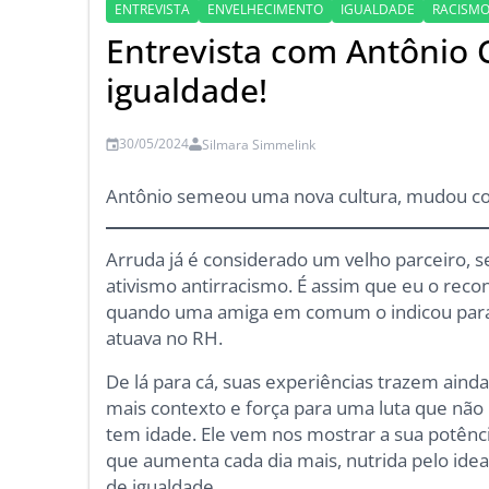
ENTREVISTA
ENVELHECIMENTO
IGUALDADE
RACISM
Entrevista com Antônio C
igualdade!
30/05/2024
Silmara Simmelink
Antônio semeou uma nova cultura, mudou co
Arruda já é considerado um velho parceiro, 
ativismo antirracismo. É assim que eu o rec
quando uma amiga em comum o indicou para 
atuava no RH.
De lá para cá, suas experiências trazem aind
mais contexto e força para uma luta que não
tem idade. Ele vem nos mostrar a sua potênci
que aumenta cada dia mais, nutrida pelo idea
de igualdade.