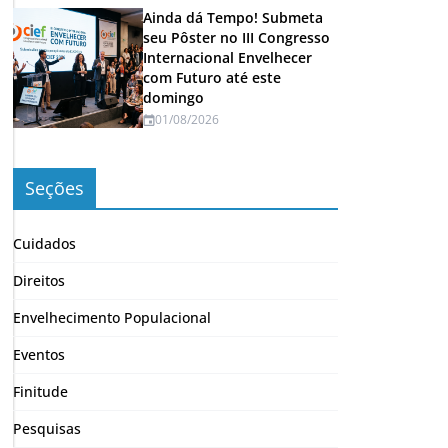
Ainda dá Tempo! Submeta
seu Pôster no III Congresso
Internacional Envelhecer
com Futuro até este
domingo
01/08/2026
Seções
Cuidados
Direitos
Envelhecimento Populacional
Eventos
Finitude
Pesquisas