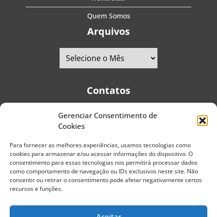
Quem Somos
Arquivos
Contatos
Gerenciar Consentimento de
Telefones:
+55 (11) 2579-9697
|
+55 (11) 5587-4334
Cookies
Avenida Pedro Severino Júnior, 366 - Sala 166 - Vila
Guarani - CEP: 04310-060 - São Paulo | Brasil
Para fornecer as melhores experiências, usamos tecnologias como
cookies para armazenar e/ou acessar informações do dispositivo. O
E-mail:
contato@portaldoenvelhecimento.com.br
consentimento para essas tecnologias nos permitirá processar dados
como comportamento de navegação ou IDs exclusivos neste site. Não
Website:
portaldoenvelhecimento.com.br
consentir ou retirar o consentimento pode afetar negativamente certos
recursos e funções.
Redes Sociais
Aceitar