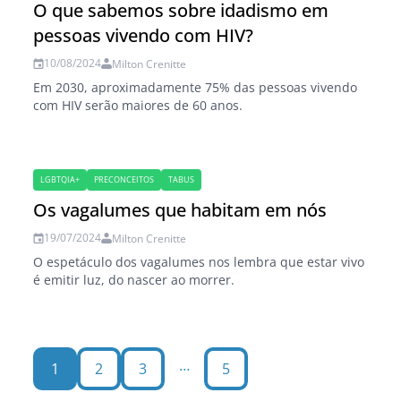
O que sabemos sobre idadismo em
pessoas vivendo com HIV?
10/08/2024
Milton Crenitte
Em 2030, aproximadamente 75% das pessoas vivendo
com HIV serão maiores de 60 anos.
LGBTQIA+
PRECONCEITOS
TABUS
Os vagalumes que habitam em nós
19/07/2024
Milton Crenitte
O espetáculo dos vagalumes nos lembra que estar vivo
é emitir luz, do nascer ao morrer.
…
1
2
3
5