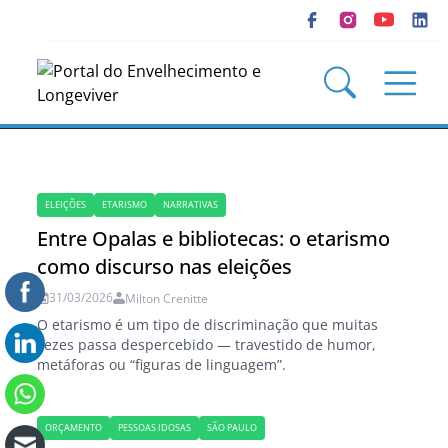
ELEIÇÕES
ETARISMO
NARRATIVAS
Entre Opalas e bibliotecas: o etarismo
como discurso nas eleições
31/03/2026
Milton Crenitte
O etarismo é um tipo de discriminação que muitas
vezes passa despercebido — travestido de humor,
metáforas ou “figuras de linguagem”.
ORÇAMENTO
PESSOAS IDOSAS
SÃO PAULO