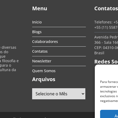
Menu
Contatos
Início
Telefones:
+5
+55 (11) 558
Blogs
Avenida Pedro
Colaboradores
366 - Sala 166
e diversas
CEP: 04310-06
Contatos
os do
Brasil
que
Redes So
filosofia e
Newsletter
 para o
ultura da
Quem Somos
Arquivos
Para fornec
armazenar e
tecnologias
exclusivos n
negativamen
A