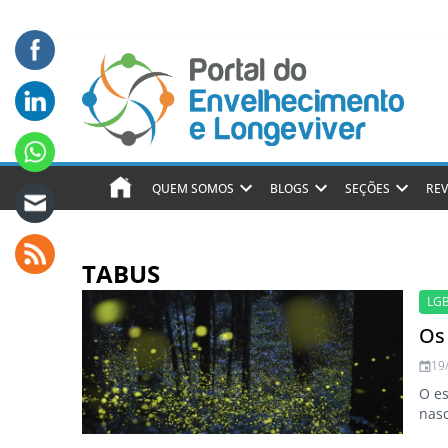
QUEM SOMOS
BLOGS
SEÇÕES
REV
TABUS
LG
Os
19
O es
nasc