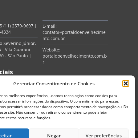
5 (11) 2579-9697
|
E-mail:
7-4334
contato@portaldoenvelhecime
nto.com.br
 Severino Júnior,
 - Vila Guarani -
Website:
0 - São Paulo |
portaldoenvelhecimento.com.b
r
ciais
Gerenciar Consentimento de Cookies
er as melhores experiências, usamos tecnologias como cookies para
/ou acessar informações do dispositivo. O consentimento para essas
 nos permitirá processar dados como comportamento de navegação ou IDs
este site. Não consentir ou retirar o consentimento pode afetar
te certos recursos e funções.
ceitar
Negar
Ver preferências