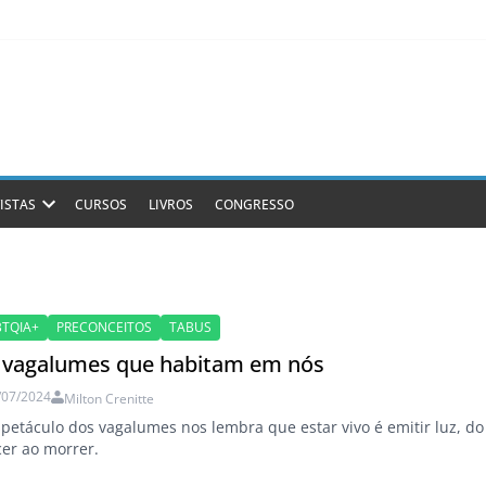
ISTAS
CURSOS
LIVROS
CONGRESSO
BTQIA+
PRECONCEITOS
TABUS
 vagalumes que habitam em nós
/07/2024
Milton Crenitte
petáculo dos vagalumes nos lembra que estar vivo é emitir luz, do
er ao morrer.