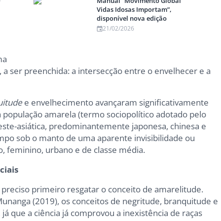
Manual “Movimento Global
Vidas Idosas Importam”,
disponível nova edição
21/02/2026
ma
 a ser preenchida: a intersecção entre o envelhecer e a
uitude
e envelhecimento avançaram significativamente
a população amarela (termo sociopolítico adotado pelo
este-asiática, predominantemente japonesa, chinesa e
mpo sob o manto de uma aparente invisibilidade ou
, feminino, urbano e de classe média.
ciais
preciso primeiro resgatar o conceito de amarelitude.
nanga (2019), os conceitos de negritude, branquitude e
já que a ciência já comprovou a inexistência de raças