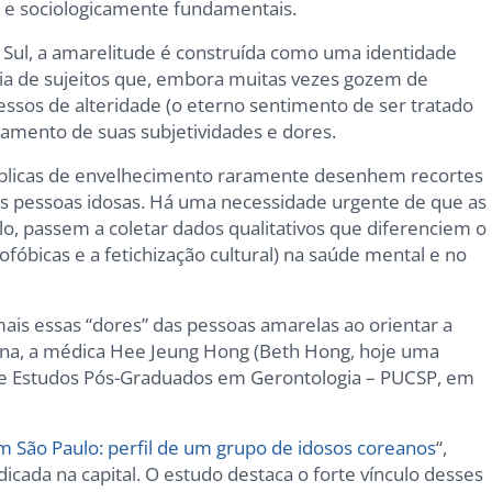
 e sociologicamente fundamentais.
e Sul, a amarelitude é construída como uma identidade
ência de sujeitos que, embora muitas vezes gozem de
sos de alteridade (o eterno sentimento de ser tratado
gamento de suas subjetividades e dores.
úblicas de envelhecimento raramente desenhem recortes
as pessoas idosas. Há uma necessidade urgente de que as
o, passem a coletar dados qualitativos que diferenciem o
fóbicas e a fetichização cultural) na saúde mental e no
is essas “dores” das pessoas amarelas ao orientar a
na, a médica Hee Jeung Hong (Beth Hong, hoje uma
e Estudos Pós-Graduados em Gerontologia – PUCSP, em
 São Paulo: perfil de um grupo de idosos coreanos
“,
cada na capital. O estudo destaca o forte vínculo desses