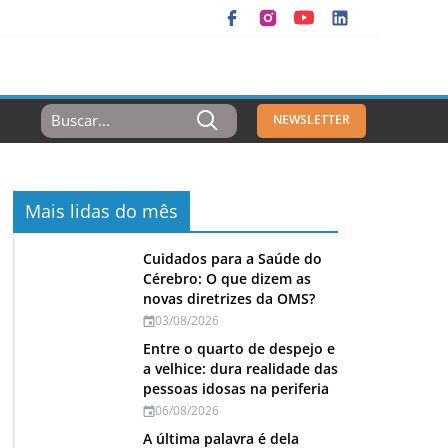
Resultados
NEWSLETTER
Para:
Mais lidas do mês
Cuidados para a Saúde do
Cérebro: O que dizem as
novas diretrizes da OMS?
03/08/2026
Entre o quarto de despejo e
a velhice: dura realidade das
pessoas idosas na periferia
06/08/2026
A última palavra é dela