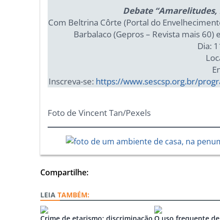
Debate “Amarelitudes, 
Com Beltrina Côrte (Portal do Envelhecimento
Barbalaco (Gepros – Revista mais 60) e
Dia: 1
Loca
En
Inscreva-se:
https://www.sescsp.org.br/prog
Foto de Vincent Tan/Pexels
Compartilhe:
TAMBÉM:
Crime de etarismo: discriminação
O uso frequente de