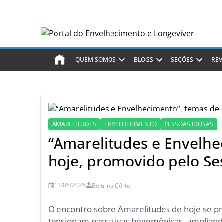
QUEM SOMOS
BLOGS
SEÇÕES
REV
AMARELITUDES
ENVELHECIMENTO
PESSOAS IDOSAS
“Amarelitudes e Envelhe
hoje, promovido pelo Se
11/06/2026
Beltrina Côrte
O encontro sobre Amarelitudes de hoje se pr
tensionam narrativas hegemônicas, ampliando 