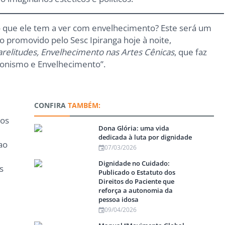
 o que ele tem a ver com envelhecimento? Este será um
o promovido pelo Sesc Ipiranga hoje à noite,
relitudes, Envelhecimento nas Artes Cênicas
, que faz
gonismo e Envelhecimento”.
CONFIRA
TAMBÉM:
ios
Dona Glória: uma vida
dedicada à luta por dignidade
ao
07/03/2026
Dignidade no Cuidado:
s
Publicado o Estatuto dos
Direitos do Paciente que
reforça a autonomia da
pessoa idosa
09/04/2026
o