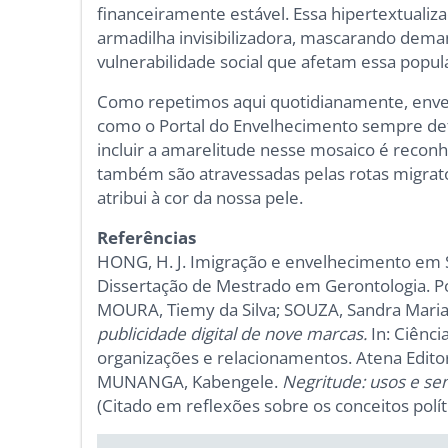
financeiramente estável. Essa hipertextualiz
armadilha invisibilizadora, mascarando dem
vulnerabilidade social que afetam essa popul
Como repetimos aqui quotidianamente, enve
como o Portal do Envelhecimento sempre defen
incluir a amarelitude nesse mosaico é reco
também são atravessadas pelas rotas migratór
atribui à cor da nossa pele.
Referências
HONG, H. J. Imigração e envelhecimento em S
Dissertação de Mestrado em Gerontologia. Pon
MOURA, Tiemy da Silva; SOUZA, Sandra Maria
publicidade digital de nove marcas.
In: Ciênc
organizações e relacionamentos. Atena Edito
MUNANGA, Kabengele.
Negritude: usos e sen
(Citado em reflexões sobre os conceitos políti