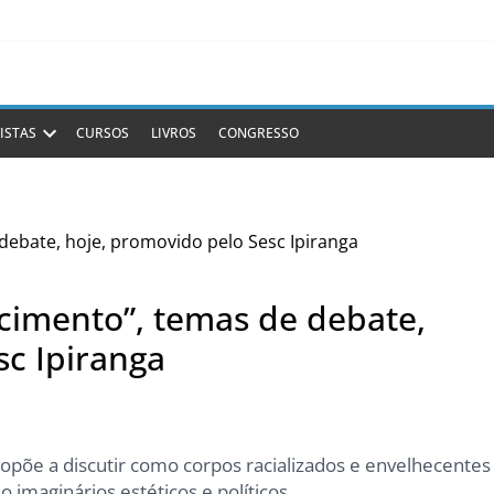
ISTAS
CURSOS
LIVROS
CONGRESSO
cimento”, temas de debate,
sc Ipiranga
opõe a discutir como corpos racializados e envelhecentes
imaginários estéticos e políticos.