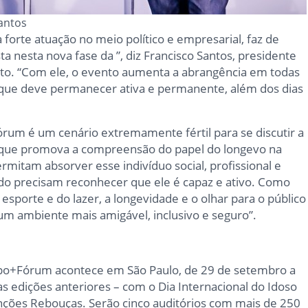
antos
forte atuação no meio político e empresarial, faz de
a nesta nova fase da ”, diz Francisco Santos, presidente
to. “Com ele, o evento aumenta a abrangência em todas
 que deve permanecer ativa e permanente, além dos dias
rum é um cenário extremamente fértil para se discutir a
a que promova a compreensão do papel do longevo na
rmitam absorver esse indivíduo social, profissional e
do precisam reconhecer que ele é capaz e ativo. Como
esporte e do lazer, a longevidade e o olhar para o público
m ambiente mais amigável, inclusivo e seguro”.
xpo+Fórum acontece em São Paulo, de 29 de setembro a
s edições anteriores – com o Dia Internacional do Idoso
nções Rebouças. Serão cinco auditórios com mais de 250