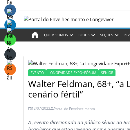
QUEM SOMOS
BLOGS
SEÇÕES
REV
EVENTO
LONGEVIDADE EXPO+FÓRUM
SÊNIOR
Walter Feldman, 68+, “
cenário fértil”
12/07/2022
Portal do Envelhecimento
A , evento direcionado ao público sênior do Br
brasileiros que estão vivendo mais e querem v