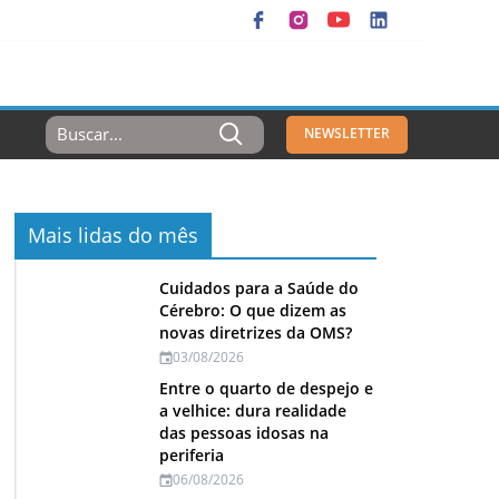
Resultados
NEWSLETTER
Para:
Mais lidas do mês
Cuidados para a Saúde do
Cérebro: O que dizem as
novas diretrizes da OMS?
03/08/2026
Entre o quarto de despejo e
a velhice: dura realidade
das pessoas idosas na
periferia
06/08/2026