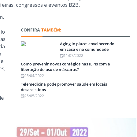
 feiras, congressos e eventos B2B.
n,
CONFIRA
TAMBÉM:
lo
ras
Aging in place: envelhecendo
 da
em casa e na comunidade
a
11/07/2022
de
Como prevenir novos contágios nas ILPIs com a
es,
liberação do uso de máscaras?
25/04/2022
Telemedicina pode promover saúde em locais
desassistidos
25/05/2022
de