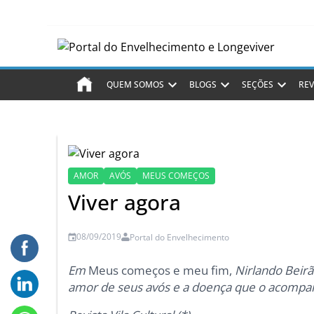
QUEM SOMOS
BLOGS
SEÇÕES
REV
AMOR
AVÓS
MEUS COMEÇOS
Viver agora
08/09/2019
Portal do Envelhecimento
Em
Meus começos e meu fim,
Nirlando Beirã
amor de seus avós e a doença que o acompa