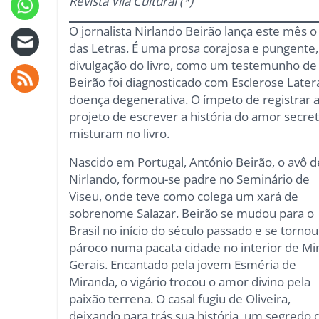
Revista Vila Cultural (*)
O jornalista Nirlando Beirão lança este mês o 
das Letras. É uma prosa corajosa e pungente
divulgação do livro, como um testemunho de 
Beirão foi diagnosticado com Esclerose Later
doença degenerativa. O ímpeto de registrar a
projeto de escrever a história do amor secre
misturam no livro.
Nascido em Portugal, António Beirão, o avô d
Nirlando, formou-se padre no Seminário de
Viseu, onde teve como colega um xará de
sobrenome Salazar. Beirão se mudou para o
Brasil no início do século passado e se tornou
pároco numa pacata cidade no interior de Mi
Gerais. Encantado pela jovem Esméria de
Miranda, o vigário trocou o amor divino pela
paixão terrena. O casal fugiu de Oliveira,
deixando para trás sua história, um segredo 