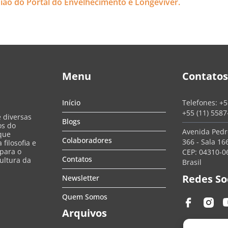
nião do Portal do Envelhecimento e Longeviver.
Menu
Contatos
Início
Telefones:
+5
+55 (11) 558
e diversas
Blogs
os do
Avenida Pedro
que
Colaboradores
366 - Sala 166
filosofia e
 para o
CEP: 04310-06
Contatos
ultura da
Brasil
Redes So
Newsletter
Quem Somos
Arquivos