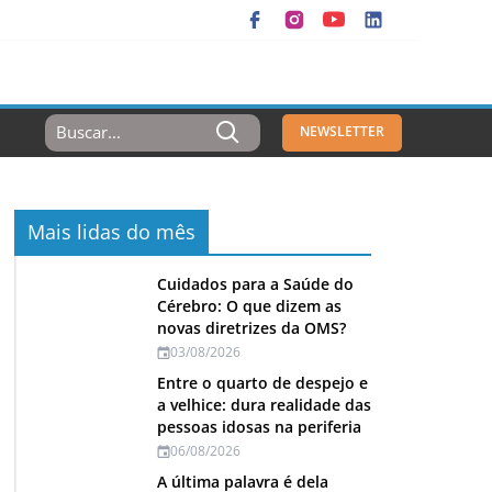
Resultados
NEWSLETTER
Para:
Mais lidas do mês
Cuidados para a Saúde do
Cérebro: O que dizem as
novas diretrizes da OMS?
03/08/2026
Entre o quarto de despejo e
a velhice: dura realidade das
pessoas idosas na periferia
06/08/2026
A última palavra é dela