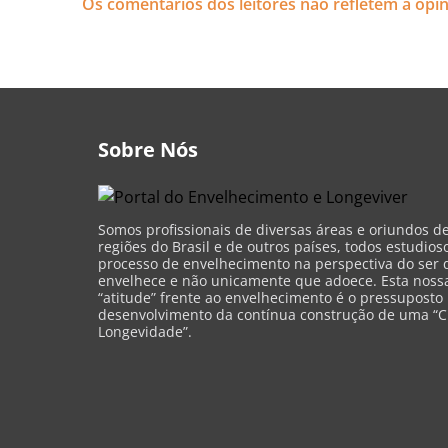
Os comentários dos leitores não refletem a opi
Sobre Nós
Somos profissionais de diversas áreas e oriundos d
regiões do Brasil e de outros países, todos estudios
processo de envelhecimento na perspectiva do ser 
envelhece e não unicamente que adoece. Esta nossa 
“atitude” frente ao envelhecimento é o pressuposto
desenvolvimento da contínua construção de uma “C
Longevidade”.