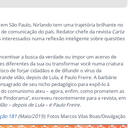
 em São Paulo, Nirlando tem uma trajetória brilhante no
os de comunicação do país. Redator-chefe da revista
Carta
res interessados numa reflexão inteligente sobre questões
 incentivar a busca da verdade ou impor um acervo de
ões diferentes da sua ou transformar você numa criatura
risco de forjar cidadãos e de difundir o vírus da
ande vilão, depois de Lula, é Paulo Freire. A barbárie
consagrado de seu nicho pedagógico para expô-lo à
oz do comunismo ateu – agora, enfim, como prometem as
de Pindorama”, escreveu recentemente para a revista, em
lão – depois de Lula – é Paulo Freire.
dição 181
(Maio/2019).
Fotos Marcos Vilas Boas/Divulgação