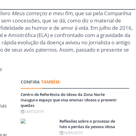
livro
Meus começos e meu fim,
que sai pela Companhia
, sem concessões, que se dá, como diz o material de
fidelidade ao humor e de amor à vida. Em julho de 2016,
al e Amiotrófica (ELA) e confrontado com a gravidade da
 rápida evolução da doença avivou no jornalista o antigo
to de seus avós paternos. Assim, passado e presente se
e
CONFIRA
TAMBÉM:
Centro de Referência do Idoso da Zona Norte
inaugura espaço que visa ensinar idosos a prevenir
nas
quedas
14/07/2019
Reflexões sobre o processo de
luto e perdas da pessoa idosa
16/06/2019
que