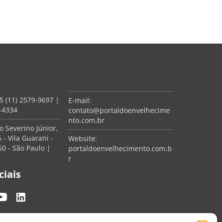
5 (11) 2579-9697
|
E-mail:
7-4334
contato@portaldoenvelhecime
nto.com.br
 Severino Júnior,
 - Vila Guarani -
Website:
0 - São Paulo |
portaldoenvelhecimento.com.b
r
ciais