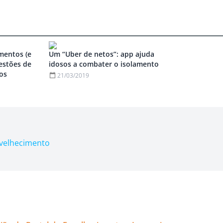
mentos (e
Um “Uber de netos”: app ajuda
gestões de
idosos a combater o isolamento
ços
21/03/2019
nvelhecimento