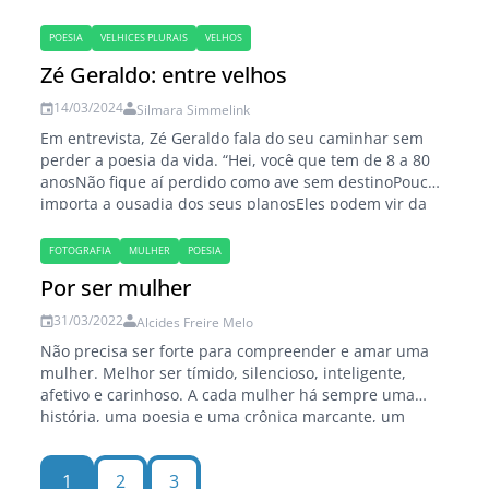
POESIA
VELHICES PLURAIS
VELHOS
Zé Geraldo: entre velhos
14/03/2024
Silmara Simmelink
Em entrevista, Zé Geraldo fala do seu caminhar sem
perder a poesia da vida. “Hei, você que tem de 8 a 80
anosNão fique aí perdido como ave sem destinoPouco
importa a ousadia dos seus planosEles podem vir da
vivência de um anciãoOu da inocência de um
menino...”(Como diria Dylan – Zé Geraldo) Como fã…
FOTOGRAFIA
MULHER
POESIA
Por ser mulher
31/03/2022
Alcides Freire Melo
Não precisa ser forte para compreender e amar uma
mulher. Melhor ser tímido, silencioso, inteligente,
afetivo e carinhoso. A cada mulher há sempre uma
história, uma poesia e uma crônica marcante, um
acalento. Uma fotografia. A mulher está sempre de
mãos dadas com ela mesma, sobre enormes saltos
1
2
3
altos, sempre. Ali, do alto, contempla sua…