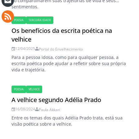
ao compartilharem suas trajetórias de vida e seus
sentimentos.
POESIA
TERCEIRA IDADE
Os benefícios da escrita poética na
velhice
12/04/2025
Portal do Envelhecimento
Para a pessoa idosa, como para qualquer pessoa, a
escrita poética pode ajudar a refletir sobre sua própria
vida e trajetória.
POESIA
VELHICE
A velhice segundo Adélia Prado
16/08/2024
Paula Akkari
Entre os temas dos quais Adélia Prado trata, está sua
visão poética sobre a velhice.