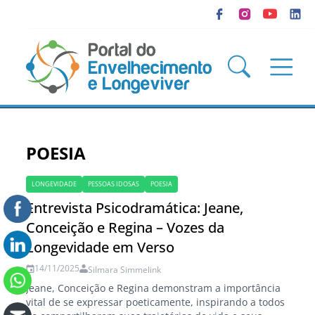
POESIA
LONGEVIDADE
PESSOAS IDOSAS
POESIA
Entrevista Psicodramática: Jeane,
Conceição e Regina – Vozes da
Longevidade em Verso
14/11/2025
Silmara Simmelink
Jeane, Conceição e Regina demonstram a importância
vital de se expressar poeticamente, inspirando a todos