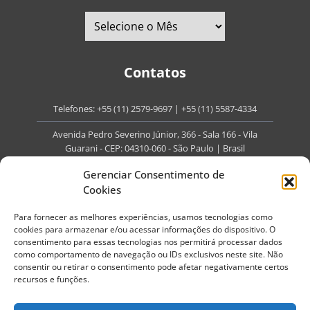
Contatos
Telefones:
+55 (11) 2579-9697
|
+55 (11) 5587-4334
Avenida Pedro Severino Júnior, 366 - Sala 166 - Vila
Guarani - CEP: 04310-060 - São Paulo | Brasil
E-mail:
contato@portaldoenvelhecimento.com.br
Gerenciar Consentimento de
Cookies
Website:
portaldoenvelhecimento.com.br
Para fornecer as melhores experiências, usamos tecnologias como
Redes Sociais
cookies para armazenar e/ou acessar informações do dispositivo. O
consentimento para essas tecnologias nos permitirá processar dados
como comportamento de navegação ou IDs exclusivos neste site. Não
consentir ou retirar o consentimento pode afetar negativamente certos
recursos e funções.