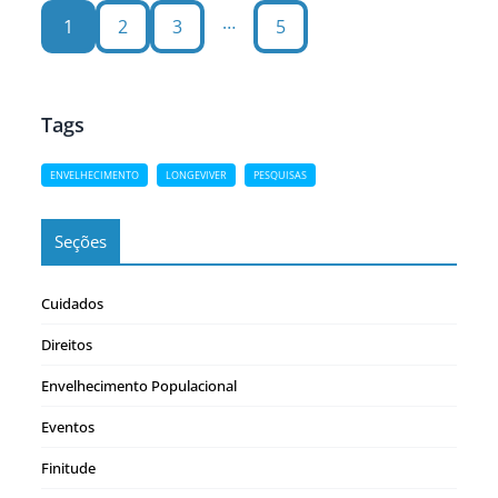
desde agosto de 2010. É uma revista virtual, gratuita e
…
1
2
3
5
de acesso aberto, que aborda assuntos ligados à
velhice,…
Tags
ENVELHECIMENTO
LONGEVIVER
PESQUISAS
Seções
Cuidados
Direitos
Envelhecimento Populacional
Eventos
Finitude