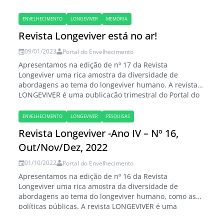
ano de 2022, em números divulgados no final do ano
de 2023, a população brasileira atual é composta por
ENVELHECIMENTO
LONGEVIVER
MEMÓRIA
mais de 15% de…
Revista Longeviver está no ar!
09/01/2023
Portal do Envelhecimento
Apresentamos na edição de nº 17 da Revista
Longeviver uma rica amostra da diversidade de
abordagens ao tema do longeviver humano. A revista
LONGEVIVER é uma publicação trimestral do Portal do
Envelhecimento desde agosto de 2010. É uma revista
virtual, gratuita e de acesso aberto, que aborda
ENVELHECIMENTO
LONGEVIVER
PESQUISAS
assuntos ligados à velhice, envelhecimento e
Revista Longeviver -Ano IV – Nº 16,
longevidade humana…
Out/Nov/Dez, 2022
01/10/2022
Portal do Envelhecimento
Apresentamos na edição de nº 16 da Revista
Longeviver uma rica amostra da diversidade de
abordagens ao tema do longeviver humano, como as
políticas públicas. A revista LONGEVIVER é uma
publicação trimestral do Portal do Envelhecimento