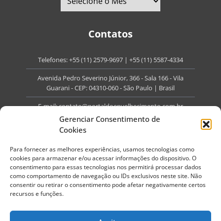
Contatos
Telefones:
+55 (11) 2579-9697
|
+55 (11) 5587-4334
Avenida Pedro Severino Júnior, 366 - Sala 166 - Vila
Guarani - CEP: 04310-060 - São Paulo | Brasil
E-mail:
contato@portaldoenvelhecimento.com.br
Gerenciar Consentimento de
Website:
portaldoenvelhecimento.com.br
Cookies
Redes Sociais
Para fornecer as melhores experiências, usamos tecnologias como
cookies para armazenar e/ou acessar informações do dispositivo. O
consentimento para essas tecnologias nos permitirá processar dados
como comportamento de navegação ou IDs exclusivos neste site. Não
consentir ou retirar o consentimento pode afetar negativamente certos
recursos e funções.
Copyright ©
2026
Portal do Envelhecimento.
Todos os direitos reservados.