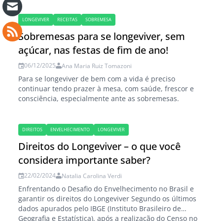
LONGEVIVER
RECEITAS
SOBREMESA
Sobremesas para se longeviver, sem
açúcar, nas festas de fim de ano!
06/12/2025
Ana Maria Ruiz Tomazoni
Para se longeviver de bem com a vida é preciso
continuar tendo prazer à mesa, com saúde, frescor e
consciência, especialmente ante as sobremesas.
DIREITOS
ENVELHECIMENTO
LONGEVIVER
Direitos do Longeviver – o que você
considera importante saber?
22/02/2024
Natalia Carolina Verdi
Enfrentando o Desafio do Envelhecimento no Brasil e
garantir os direitos do Longeviver Segundo os últimos
dados apurados pelo IBGE (Instituto Brasileiro de
Geografia e Estatística), após a realização do Censo no