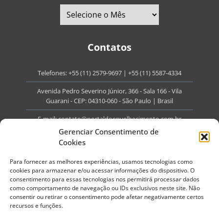
Contatos
Telefones:
+55 (11) 2579-9697
|
+55 (11) 5587-4334
Avenida Pedro Severino Júnior, 366 - Sala 166 - Vila
Guarani - CEP: 04310-060 - São Paulo | Brasil
E-mail:
contato@portaldoenvelhecimento.com.br
Gerenciar Consentimento de
Website:
portaldoenvelhecimento.com.br
Cookies
Redes Sociais
Para fornecer as melhores experiências, usamos tecnologias como
cookies para armazenar e/ou acessar informações do dispositivo. O
consentimento para essas tecnologias nos permitirá processar dados
como comportamento de navegação ou IDs exclusivos neste site. Não
consentir ou retirar o consentimento pode afetar negativamente certos
recursos e funções.
Copyright ©
2026
Portal do Envelhecimento.