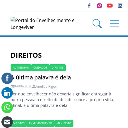
DIREITOS
AUTONOMIA
CUIDADOS
DIREITOS
A última palavra é dela
04/08/2026
Anelise Rigotti
Por que envelhecer não deveria significar entregar à
outra pessoa o direito de decidir sobre a própria vida,
afinal, a última palavra é dela.
DIREITOS
ENVELHECIMENTO
MANIFESTO