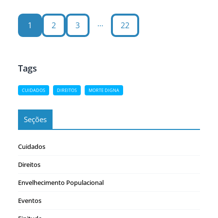
…
1
2
3
22
Tags
CUIDADOS
DIREITOS
MORTE DIGNA
Seções
Cuidados
Direitos
Envelhecimento Populacional
Eventos