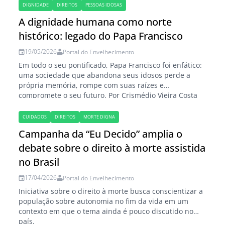
DIGNIDADE
DIREITOS
PESSOAS IDOSAS
A dignidade humana como norte
histórico: legado do Papa Francisco
19/05/2026
Portal do Envelhecimento
Em todo o seu pontificado, Papa Francisco foi enfático:
uma sociedade que abandona seus idosos perde a
própria memória, rompe com suas raízes e
compromete o seu futuro. Por Crismédio Vieira Costa
Neto (*) A trajetória de figuras públicas que dedicam a
longevidade à defesa dos direitos humanos exemplifica
CUIDADOS
DIREITOS
MORTE DIGNA
o conceito de um legado que…
Campanha da “Eu Decido” amplia o
debate sobre o direito à morte assistida
no Brasil
17/04/2026
Portal do Envelhecimento
Iniciativa sobre o direito à morte busca conscientizar a
população sobre autonomia no fim da vida em um
contexto em que o tema ainda é pouco discutido no
país.