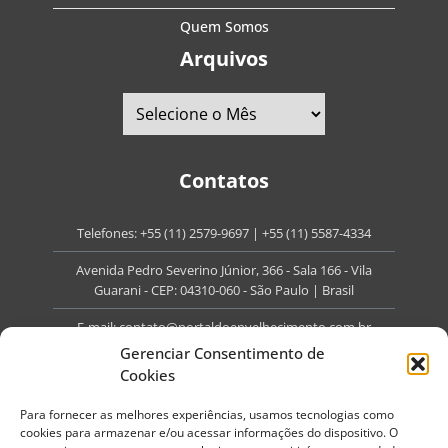
Quem Somos
Arquivos
Contatos
Telefones:
+55 (11) 2579-9697
|
+55 (11) 5587-4334
Avenida Pedro Severino Júnior, 366 - Sala 166 - Vila
Guarani - CEP: 04310-060 - São Paulo | Brasil
E-mail:
contato@portaldoenvelhecimento.com.br
Gerenciar Consentimento de
Website:
portaldoenvelhecimento.com.br
Cookies
Redes Sociais
Para fornecer as melhores experiências, usamos tecnologias como
cookies para armazenar e/ou acessar informações do dispositivo. O