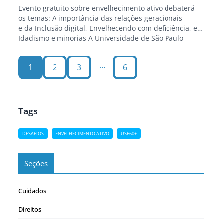
Evento gratuito sobre envelhecimento ativo debaterá
os temas: A importância das relações geracionais
e da Inclusão digital, Envelhecendo com deficiência, e
Idadismo e minorias A Universidade de São Paulo
realiza no dia 22 de setembro, sexta-feira, das 9h às 17
horas, o quarto Simpósio USP Rumo ao Envelhecimento
…
1
2
3
6
Ativo. A iniciativa do Programa USP 60+ tem o objetivo
de…
Tags
DESAFIOS
ENVELHECIMENTO ATIVO
USP60+
Seções
Cuidados
Direitos