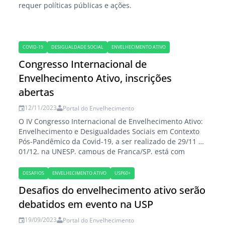
requer políticas públicas e ações.
COVID-19
DESIGUALDADE SOCIAL
ENVELHECIMENTO ATIVO
Congresso Internacional de
Envelhecimento Ativo, inscrições
abertas
12/11/2023
Portal do Envelhecimento
O IV Congresso Internacional de Envelhecimento Ativo:
Envelhecimento e Desigualdades Sociais em Contexto
Pós-Pandêmico da Covid-19, a ser realizado de 29/11 a
01/12, na UNESP, campus de Franca/SP, está com
inscrições abertas. O evento, promovido pela
Faculdade de Ciências Humanas e Sociais (FCHS), tem
DESAFIOS
ENVELHECIMENTO ATIVO
USP60+
por objetivo promover a troca de experiências,
Desafios do envelhecimento ativo serão
mobilização, organização, formação cultural…
debatidos em evento na USP
19/09/2023
Portal do Envelhecimento