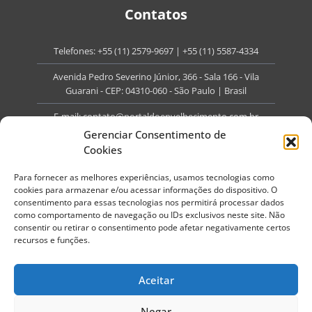
Contatos
Telefones:
+55 (11) 2579-9697
|
+55 (11) 5587-4334
Avenida Pedro Severino Júnior, 366 - Sala 166 - Vila
Guarani - CEP: 04310-060 - São Paulo | Brasil
E-mail:
contato@portaldoenvelhecimento.com.br
Gerenciar Consentimento de
Website:
portaldoenvelhecimento.com.br
Cookies
Redes Sociais
Para fornecer as melhores experiências, usamos tecnologias como
cookies para armazenar e/ou acessar informações do dispositivo. O
consentimento para essas tecnologias nos permitirá processar dados
como comportamento de navegação ou IDs exclusivos neste site. Não
consentir ou retirar o consentimento pode afetar negativamente certos
recursos e funções.
Copyright ©
2026
Portal do Envelhecimento.
Todos os direitos reservados.
Aceitar
Termos de Uso
Política de Privacidade
Negar