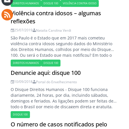
DIREITOS HUMANOS
DISQUE 100
VIOLÊNCIA CONTRA IDOSO
Violência contra idosos – algumas
reflexões
25/07/2019
Natalia Carolina Verdi
São Paulo é o Estado que em 2017 mais cometeu
violência contra idosos segundo dados do Ministério
dos Direitos Humanos, colhidos por meio do Disque
100. Ou será o Estado que mais notificou? Em todo o
Brasil, houve mais de 33 mil denúncias de abusos
DIREITOS HUMANOS
DISQUE 100
contra pessoas acima de 60 anos. São Paulo responde
Denuncie aqui: disque 100
por…
10/09/2018
Portal do Envelhecimento
O Disque Direitos Humanos - Disque 100 funciona
diariamente, 24 horas, por dia, incluindo sábados,
domingos e feriados. As ligações podem ser feitas de
todo o Brasil por meio de discagem direta e gratuita,
de qualquer terminal telefônico fixo ou móvel,
DISQUE 100
bastando discar 100. As denúncias podem ser
O número de casos notificados pelo
anônimas, e o sigilo das informações é…