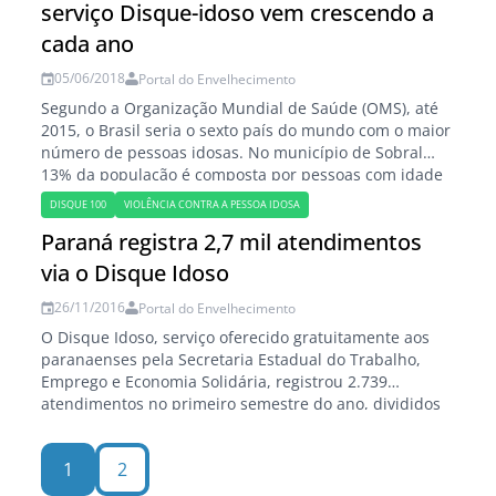
serviço Disque-idoso vem crescendo a
cada ano
05/06/2018
Portal do Envelhecimento
Segundo a Organização Mundial de Saúde (OMS), até
2015, o Brasil seria o sexto país do mundo com o maior
número de pessoas idosas. No município de Sobral
13% da população é composta por pessoas com idade
acima de 60 anos. A violência assusta cada vez mais
DISQUE 100
VIOLÊNCIA CONTRA A PESSOA IDOSA
a sociedade, que todos os dias,…
Paraná registra 2,7 mil atendimentos
via o Disque Idoso
26/11/2016
Portal do Envelhecimento
O Disque Idoso, serviço oferecido gratuitamente aos
paranaenses pela Secretaria Estadual do Trabalho,
Emprego e Economia Solidária, registrou 2.739
atendimentos no primeiro semestre do ano, divididos
em cinco grupos distintos: orientações, denúncias,
elogios, informações e sugestões. Um total de 1.542
1
2
pessoas buscou orientações em questões de ordem
jurídica, contatos de instituições públicas, herança…