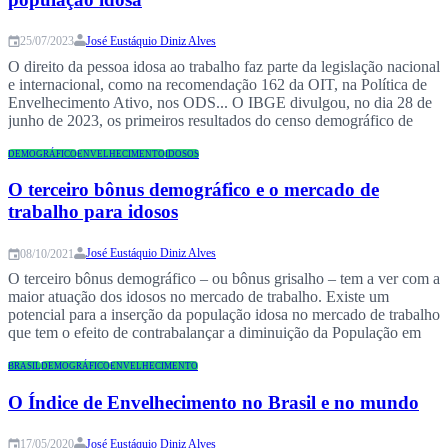
José Eustáquio Diniz Alves
25/07/2023
O direito da pessoa idosa ao trabalho faz parte da legislação nacional
e internacional, como na recomendação 162 da OIT, na Política de
Envelhecimento Ativo, nos ODS... O IBGE divulgou, no dia 28 de
junho de 2023, os primeiros resultados do censo demográfico de
2022. Como era esperado, os dados mostram que a população
brasileira…
DEMOGRÁFICO
ENVELHECIMENTO
IDOSOS
O terceiro bônus demográfico e o mercado de
trabalho para idosos
José Eustáquio Diniz Alves
08/10/2021
O terceiro bônus demográfico – ou bônus grisalho – tem a ver com a
maior atuação dos idosos no mercado de trabalho. Existe um
potencial para a inserção da população idosa no mercado de trabalho
que tem o efeito de contrabalançar a diminuição da População em
Idade Ativa. A pandemia da covid-19 tem tido um…
BRASIL
DEMOGRÁFICO
ENVELHECIMENTO
O Índice de Envelhecimento no Brasil e no mundo
José Eustáquio Diniz Alves
17/05/2020