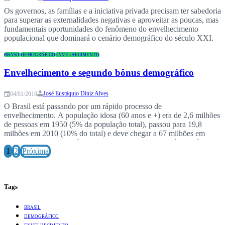
Os governos, as famílias e a iniciativa privada precisam ter sabedoria
para superar as externalidades negativas e aproveitar as poucas, mas
fundamentais oportunidades do fenômeno do envelhecimento
populacional que dominará o cenário demográfico do século XXI.
As novas projeções demográficas divulgadas pela Divisão de
População da ONU (revisão 2019) deixaram claro que o processo
BRASIL
DEMOGRÁFICO
ENVELHECIMENTO
de…
Envelhecimento e segundo bônus demográfico
José Eustáquio Diniz Alves
04/01/2018
O Brasil está passando por um rápido processo de
envelhecimento. A população idosa (60 anos e +) era de 2,6 milhões
de pessoas em 1950 (5% da população total), passou para 19,8
milhões em 2010 (10% do total) e deve chegar a 67 milhões em
2050 (quase 30% do número total de habitantes do país). José…
1
2
Próxima
Tags
BRASIL
DEMOGRÁFICO