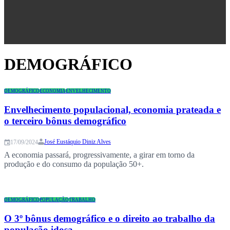
Congresso
DEMOGRÁFICO
DEMOGRÁFICO
ECONOMIA
ENVELHECIMENTO
Envelhecimento populacional, economia prateada e
o terceiro bônus demográfico
José Eustáquio Diniz Alves
17/09/2024
A economia passará, progressivamente, a girar em torno da
produção e do consumo da população 50+.
DEMOGRÁFICO
POPULAÇÃO
TRABALHO
O 3º bônus demográfico e o direito ao trabalho da
população idosa