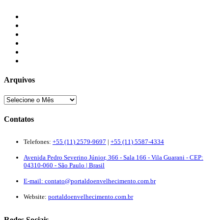
Início
Blogs
Colaboradores
Contatos
Newsletter
Quem Somos
Arquivos
Contatos
Telefones:
+55 (11) 2579-9697
|
+55 (11) 5587-4334
Avenida Pedro Severino Júnior, 366 - Sala 166 - Vila Guarani - CEP:
04310-060 - São Paulo | Brasil
E-mail:
contato@portaldoenvelhecimento.com.br
Website:
portaldoenvelhecimento.com.br
Redes Sociais