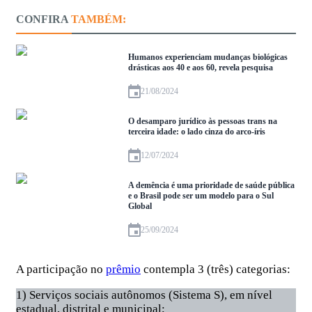
CONFIRA
TAMBÉM:
Humanos experienciam mudanças biológicas
drásticas aos 40 e aos 60, revela pesquisa
21/08/2024
O desamparo jurídico às pessoas trans na
terceira idade: o lado cinza do arco-íris
12/07/2024
A demência é uma prioridade de saúde pública
e o Brasil pode ser um modelo para o Sul
Global
25/09/2024
A participação no
prêmio
contempla 3 (três) categorias:
1) Serviços sociais autônomos (Sistema S), em nível
estadual, distrital e municipal;