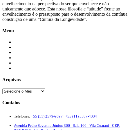
envelhecimento na perspectiva do ser que envelhece e não
unicamente que adoece. Esta nossa filosofia e “atitude” frente ao
envelhecimento é o pressuposto para o desenvolvimento da contínua
construção de uma “Cultura da Longevidade”.
Menu
Início
Blogs
Colaboradores
Contatos
Newsletter
Quem Somos
Arquivos
Contatos
Telefones:
+55 (11) 2579-9697
|
+55 (11) 5587-4334
Avenida Pedro Severino Júnior, 366 - Sala 166 - Vila Guarani - CEP: