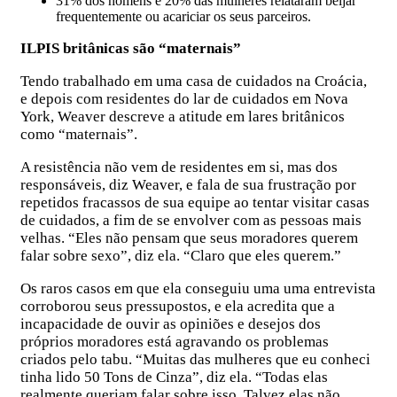
31% dos homens e 20% das mulheres relataram beijar
frequentemente ou acariciar os seus parceiros.
ILPIS britânicas são “maternais”
Tendo trabalhado em uma casa de cuidados na Croácia,
e depois com residentes do lar de cuidados em Nova
York, Weaver descreve a atitude em lares britânicos
como “maternais”.
A resistência não vem de residentes em si, mas dos
responsáveis, diz Weaver, e fala de sua frustração por
repetidos fracassos de sua equipe ao tentar visitar casas
de cuidados, a fim de se envolver com as pessoas mais
velhas. “Eles não pensam que seus moradores querem
falar sobre sexo”, diz ela. “Claro que eles querem.”
Os raros casos em que ela conseguiu uma uma entrevista
corroborou seus pressupostos, e ela acredita que a
incapacidade de ouvir as opiniões e desejos dos
próprios moradores está agravando os problemas
criados pelo tabu. “Muitas das mulheres que eu conheci
tinha lido 50 Tons de Cinza”, diz ela. “Todas elas
realmente queriam falar sobre isso. Talvez elas não