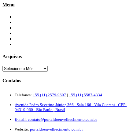
Menu
Início
Blogs
Colaboradores
Contatos
Newsletter
Quem Somos
Arquivos
Contatos
Telefones:
+55 (11) 2579-9697
|
+55 (11) 5587-4334
Avenida Pedro Severino Júnior, 366 - Sala 166 - Vila Guarani - CEP:
04310-060 - São Paulo | Brasil
E-mail:
contato@portaldoenvelhecimento.com.br
Website:
portaldoenvelhecimento.com.br