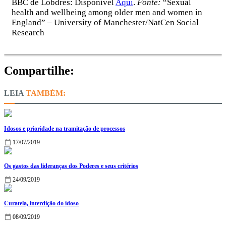
BBC de Lobdres: Disponível
Aqui
.
Fonte:
“Sexual
health and wellbeing among older men and women in
England” – University of Manchester/NatCen Social
Research
Compartilhe:
TAMBÉM:
Idosos e prioridade na tramitação de processos
17/07/2019
Os gastos das lideranças dos Poderes e seus critérios
24/09/2019
Curatela, interdição do idoso
08/09/2019