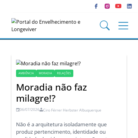
AMBIÊNCIA
MORADIA
RELAÇÕES
Moradia não faz
milagre!?
06/07/2026
Ciro Férrer Herbster Albuquerque
Não é a arquitetura isoladamente que
produz pertencimento, identidade ou