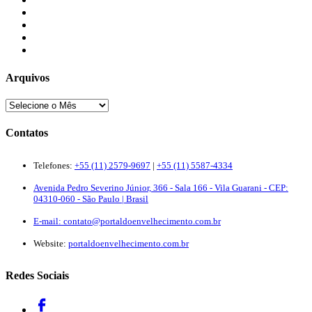
Colaboradores
Contatos
Newsletter
Quem Somos
Arquivos
Contatos
Telefones:
+55 (11) 2579-9697
|
+55 (11) 5587-4334
Avenida Pedro Severino Júnior, 366 - Sala 166 - Vila Guarani - CEP:
04310-060 - São Paulo | Brasil
E-mail:
contato@portaldoenvelhecimento.com.br
Website:
portaldoenvelhecimento.com.br
Redes Sociais