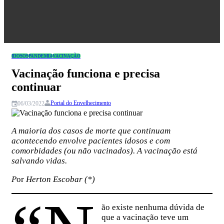
Congresso
IDOSOS
PANDEMIA
VACINAÇÃO
Vacinação funciona e precisa
continuar
Portal do Envelhecimento
06/03/2022
A maioria dos casos de morte que continuam
acontecendo envolve pacientes idosos e com
comorbidades (ou não vacinados). A vacinação está
salvando vidas.
P
or
Herton Escobar (*)
ão existe nenhuma dúvida de
que a vacinação teve um