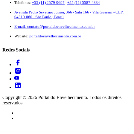
Telefones:
+55 (11) 2579-9697
|
+55 (11) 5587-4334
Avenida Pedro Severino Júnior, 366 - Sala 166 - Vila Guarani - CEP:
04310-060 - São Paulo | Brasil
E-mail:
contato@portaldoenvelhecimento.com.br
Website:
portaldoenvelhecimento.com.br
Redes Sociais
Copyright ©
2026
Portal do Envelhecimento. Todos os direitos
reservados.
Termos de Uso
Política de Privacidade