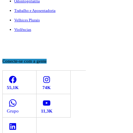
Odontogeriatria
Trabalho e Aposentadoria
Velhices Plurais
Violências
Conecte-se com a gente
Facebook
Instagram
WhatsApp
YouTube
LinkedIn