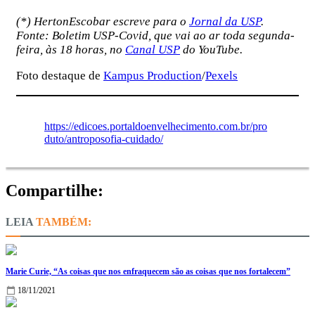
(*) HertonEscobar escreve para o
Jornal da USP
.
Fonte: Boletim USP-Covid, que vai ao ar toda segunda-
feira, às 18 horas, no
Canal USP
do YouTube.
Foto destaque de
Kampus Production
/
Pexels
https://edicoes.portaldoenvelhecimento.com.br/pro
duto/antroposofia-cuidado/
Compartilhe:
TAMBÉM:
Marie Curie, “As coisas que nos enfraquecem são as coisas que nos fortalecem”
18/11/2021