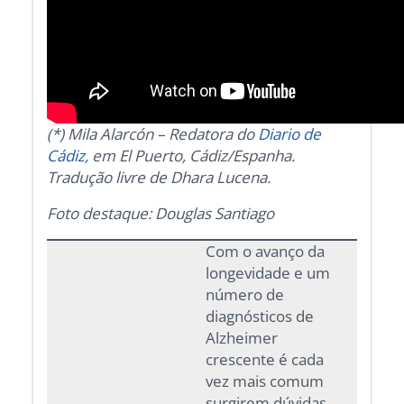
(*) Mila Alarcón – Redatora do
Diario de
Cádiz
, em El Puerto, Cádiz/Espanha.
Tradução livre de Dhara Lucena.
Foto destaque: Douglas Santiago
Com o avanço da
longevidade e um
número de
diagnósticos de
Alzheimer
crescente é cada
vez mais comum
surgirem dúvidas