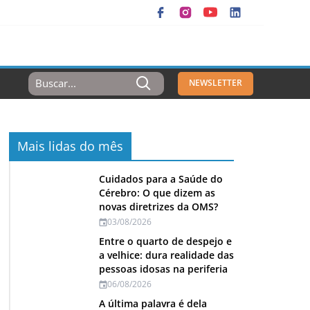
Resultados
NEWSLETTER
Para:
Mais lidas do mês
Cuidados para a Saúde do
Cérebro: O que dizem as
novas diretrizes da OMS?
03/08/2026
Entre o quarto de despejo e
a velhice: dura realidade das
pessoas idosas na periferia
06/08/2026
A última palavra é dela