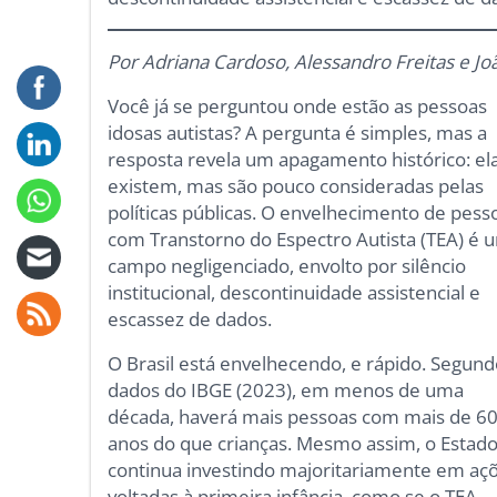
Por Adriana Cardoso, Alessandro Freitas e Joã
Você já se perguntou onde estão as pessoas
idosas autistas? A pergunta é simples, mas a
resposta revela um apagamento histórico: el
existem, mas são pouco consideradas pelas
políticas públicas. O envelhecimento de pess
com Transtorno do Espectro Autista (TEA) é 
campo negligenciado, envolto por silêncio
institucional, descontinuidade assistencial e
escassez de dados.
O Brasil está envelhecendo, e rápido. Segun
dados do IBGE (2023), em menos de uma
década, haverá mais pessoas com mais de 6
anos do que crianças. Mesmo assim, o Estad
continua investindo majoritariamente em aç
voltadas à primeira infância, como se o TEA