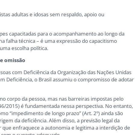
istas adultas e idosas sem respaldo, apoio ou
uipes capacitadas para o acompanhamento ao longo da
ma falha técnica – é uma expressão do capacitismo
 uma escolha política.
a e omissão
ssoas com Deficiência da Organização das Nações Unidas
om Deficiência, o Brasil assumiu o compromisso de adotar
 no corpo da pessoa, mas nas barreiras impostas pelo
3.146/2015) é fundamentada nessa perspectiva. No entanto,
como “impedimento de longo prazo” (Art. 2º) ainda são
gem da deficiência. Além disso, a previsão legal da
r que enfraquece a autonomia e legitima a interdição de
a com o suporte adequado.