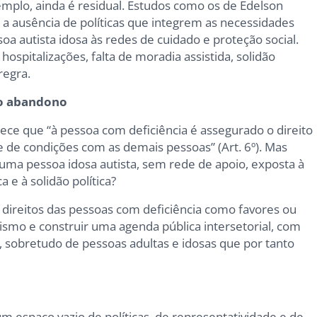
emplo, ainda é residual. Estudos como os de Edelson
 a ausência de políticas que integrem as necessidades
soa autista idosa às redes de cuidado e proteção social.
ospitalizações, falta de moradia assistida, solidão
regra.
e o abandono
ece que “à pessoa com deficiência é assegurado o direito
 de condições com as demais pessoas” (Art. 6º). Mas
uma pessoa idosa autista, sem rede de apoio, exposta à
a e à solidão política?
 direitos das pessoas com deficiência como favores ou
ismo e construir uma agenda pública intersetorial, com
 sobretudo de pessoas adultas e idosas que por tanto
um espaço vazio de políticas, de representatividade e de