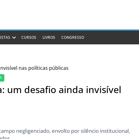
ISTAS
CURSOS
LIVROS
CONGRESSO
A
: um desafio ainda invisível
mpo negligenciado, envolto por silêncio institucional,
ados.