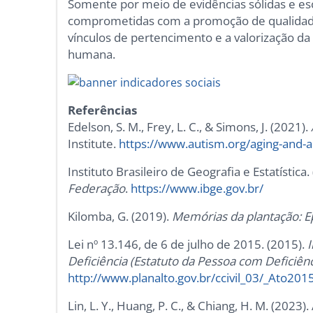
Somente por meio de evidências sólidas e escu
comprometidas com a promoção de qualidade d
vínculos de pertencimento e a valorização d
humana.
Referências
Edelson, S. M., Frey, L. C., & Simons, J. (2021).
Institute.
https://www.autism.org/aging-and-
Instituto Brasileiro de Geografia e Estatística.
Federação
.
https://www.ibge.gov.br/
Kilomba, G. (2019).
Memórias da plantação: Ep
Lei nº 13.146, de 6 de julho de 2015. (2015).
I
Deficiência (Estatuto da Pessoa com Deficiênc
http://www.planalto.gov.br/ccivil_03/_Ato2
Lin, L. Y., Huang, P. C., & Chiang, H. M. (2023)