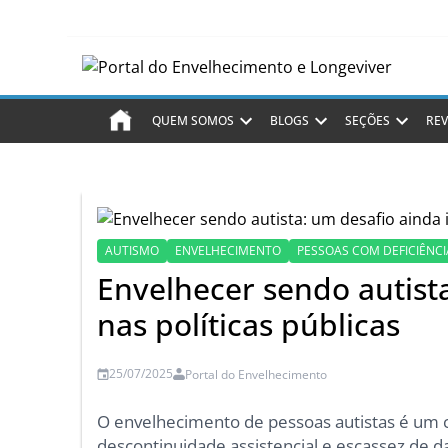
QUEM SOMOS
BLOGS
SEÇÕES
REV
AUTISMO
ENVELHECIMENTO
PESSOAS COM DEFICIÊNCI
Envelhecer sendo autista
nas políticas públicas
25/07/2025
Portal do Envelhecimento
O envelhecimento de pessoas autistas é um ca
descontinuidade assistencial e escassez de d