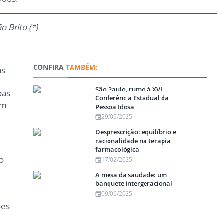
o Brito (*)
CONFIRA
TAMBÉM:
as
São Paulo, rumo à XVI
oas
Conferência Estadual da
um
Pessoa Idosa
29/05/2025
Desprescrição: equilíbrio e
racionalidade na terapia
farmacológica
do
17/02/2025
A mesa da saudade: um
0
banquete intergeracional
o
09/06/2025
ões