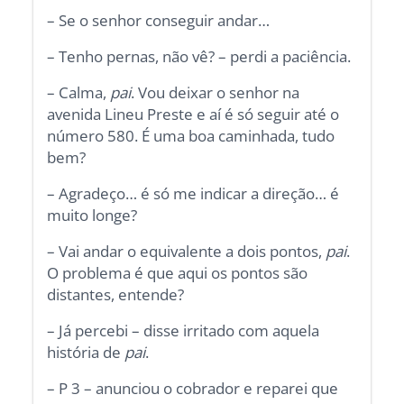
– Se o senhor conseguir andar…
– Tenho pernas, não vê? – perdi a paciência.
– Calma,
pai
. Vou deixar o senhor na
avenida Lineu Preste e aí é só seguir até o
número 580. É uma boa caminhada, tudo
bem?
– Agradeço… é só me indicar a direção… é
muito longe?
– Vai andar o equivalente a dois pontos,
pai
.
O problema é que aqui os pontos são
distantes, entende?
– Já percebi – disse irritado com aquela
história de
pai
.
– P 3 – anunciou o cobrador e reparei que