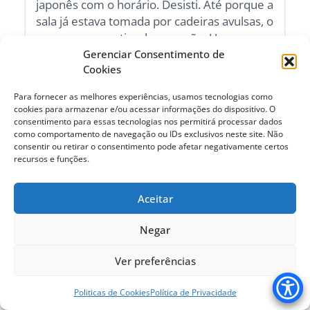
japonês com o horário. Desisti. Até porque a
sala já estava tomada por cadeiras avulsas, o
que comprometia a locomoção. Uma
vistoria dos bombeiros renderia uma boa
Gerenciar Consentimento de
Cookies
multa e a interdição da sala. Não havia uma
única saída de emergência.
Para fornecer as melhores experiências, usamos tecnologias como
cookies para armazenar e/ou acessar informações do dispositivo. O
Alunos não paravam de chegar. Como
consentimento para essas tecnologias nos permitirá processar dados
formiguinhas, entravam com suas cadeiras
como comportamento de navegação ou IDs exclusivos neste site. Não
na cabeça e iam se encaixando onde fosse
consentir ou retirar o consentimento pode afetar negativamente certos
recursos e funções.
possível. As mesas, projetadas para duas
pessoas, comportavam três e até quatro.
Aceitar
Passei os olhos na sala. De um lado,
armários antigos com portas de vidros para
Negar
as pessoas visualizarem os títulos dos livros.
Do outro, janelas basculantes com
Ver preferências
persianas em péssimo estado. Tortas,
irregulares, incapazes de conter a claridade.
Politicas de Cookies
Política de Privacidade
A sala era inadequada para qualquer