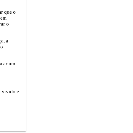
ar que o
s em
rar o
a, a
to
vocar um
 vivido e