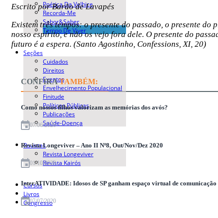
Poética Da Velhice
Escrito por Barão de Lavapés
Recorda-Me
Sabor&Saber
Existem três tempos: o presente do passado, o presente do p
Tempo De Viver
nosso espírito, e não os vejo fora dele. O presente do passa
futuro é a espera. (Santo Agostinho, Confessions, XI, 20)
Seções
Cuidados
Direitos
Eventos
CONFIRA
TAMBÉM:
Envelhecimento Populacional
Finitude
Políticas Públicas
Como nossos filhos valorizam as memórias dos avós?
Publicações
Saúde-Doença
07/06/2020
Revistas
Revista Longeviver – Ano II Nº8, Out/Nov/Dez 2020
Revista Longeviver
Revista Kairós
01/10/2020
InterATIVIDADE: Idosos de SP ganham espaço virtual de comunicação 
Cursos
Livros
07/07/2020
Congresso