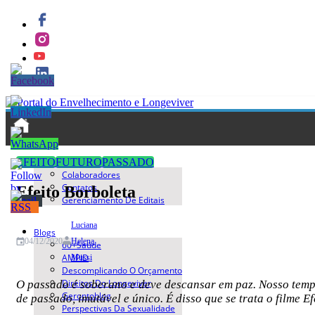
Quem Somos
EFEITO
FUTURO
PASSADO
Colaboradores
Contatos
Efeito Borboleta
Gerenciamento De Editais
Luciana
Blogs
Helena
04/12/2020
60+saúde
AMPID
Mussi
Descomplicando O Orçamento
Direitos Do Longeviver
O passado é soberano e deve descansar em paz. Nosso tempo
Gerontoblog
de passado, imutável e único. É disso que se trata o filme Ef
Perspectivas Da Sexualidade