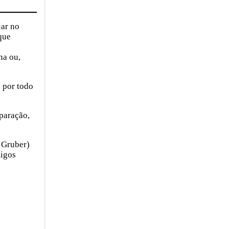
jar no
que
na ou,
 por todo
paração,
e Gruber)
migos