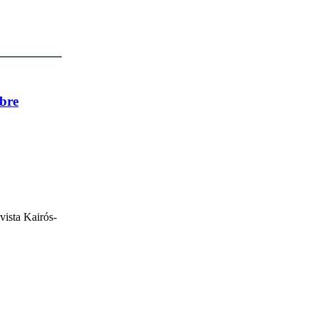
bre
ista Kairós-