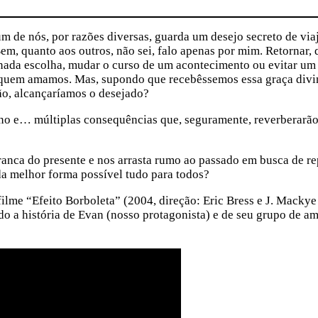
 de nós, por razões diversas, guarda um desejo secreto de via
em, quanto aos outros, não sei, falo apenas por mim. Retornar, 
inada escolha, mudar o curso de um acontecimento ou evitar um
e quem amamos. Mas, supondo que recebêssemos essa graça divi
ção, alcançaríamos o desejado?
o e… múltiplas consequências que, seguramente, reverberarão
ranca do presente e nos arrasta rumo ao passado em busca de re
da melhor forma possível tudo para todos?
filme “Efeito Borboleta” (2004, direção: Eric Bress e J. Macky
o a história de Evan (nosso protagonista) e de seu grupo de a