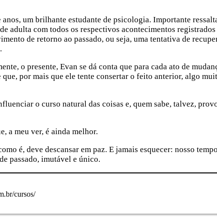
anos, um brilhante estudante de psicologia. Importante ressalt
dade adulta com todos os respectivos acontecimentos registrado
imento de retorno ao passado, ou seja, uma tentativa de recupe
.
ente, o presente, Evan se dá conta que para cada ato de mudanç
que, por mais que ele tente consertar o feito anterior, algo mui
fluenciar o curso natural das coisas e, quem sabe, talvez, pro
e, a meu ver, é ainda melhor.
 como é, deve descansar em paz. E jamais esquecer: nosso tempo
de passado, imutável e único.
m.br/cursos/