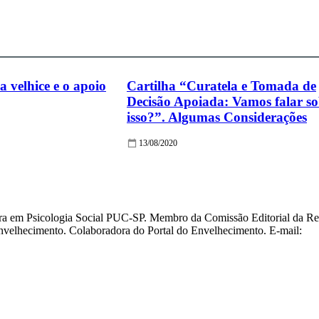
a velhice e o apoio
Cartilha “Curatela e Tomada de
Decisão Apoiada: Vamos falar so
isso?”. Algumas Considerações
13/08/2020
ra em Psicologia Social PUC-SP. Membro da Comissão Editorial da Rev
velhecimento. Colaboradora do Portal do Envelhecimento. E-mail: