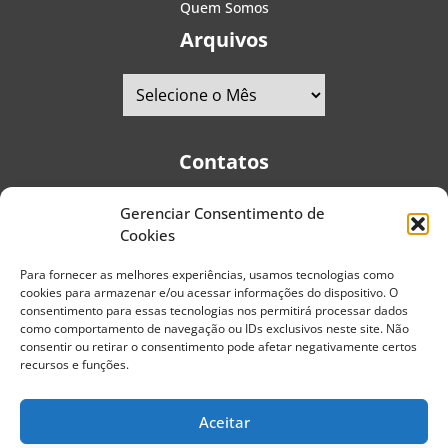
Quem Somos
Arquivos
Contatos
Gerenciar Consentimento de
Telefones:
+55 (11) 2579-9697
|
+55 (11) 5587-4334
Cookies
Avenida Pedro Severino Júnior, 366 - Sala 166 - Vila
Guarani - CEP: 04310-060 - São Paulo | Brasil
Para fornecer as melhores experiências, usamos tecnologias como
cookies para armazenar e/ou acessar informações do dispositivo. O
E-mail:
contato@portaldoenvelhecimento.com.br
consentimento para essas tecnologias nos permitirá processar dados
como comportamento de navegação ou IDs exclusivos neste site. Não
Website:
portaldoenvelhecimento.com.br
consentir ou retirar o consentimento pode afetar negativamente certos
recursos e funções.
Redes Sociais
Aceitar