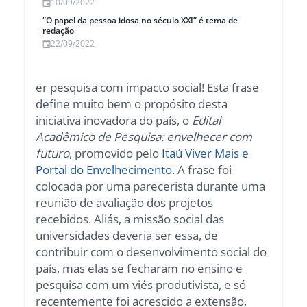
10/09/2022
“O papel da pessoa idosa no século XXI” é tema de
redação
22/09/2022
er pesquisa com impacto social! Esta frase
define muito bem o propósito desta
iniciativa inovadora do país, o
Edital
Acadêmico de Pesquisa: envelhecer com
futuro
, promovido pelo
Itaú Viver Mais e
Portal do Envelhecimento.
A frase foi
colocada por uma parecerista durante uma
reunião de avaliação dos projetos
recebidos. Aliás, a missão social das
universidades deveria ser essa, de
contribuir com o desenvolvimento social do
país, mas elas se fecharam no ensino e
pesquisa com um viés produtivista, e só
recentemente foi acrescido a extensão,