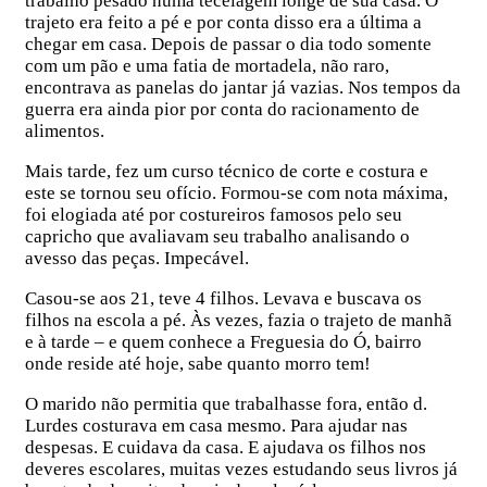
trabalho pesado numa tecelagem longe de sua casa. O
trajeto era feito a pé e por conta disso era a última a
chegar em casa. Depois de passar o dia todo somente
com um pão e uma fatia de mortadela, não raro,
encontrava as panelas do jantar já vazias. Nos tempos da
guerra era ainda pior por conta do racionamento de
alimentos.
Mais tarde, fez um curso técnico de corte e costura e
este se tornou seu ofício. Formou-se com nota máxima,
foi elogiada até por costureiros famosos pelo seu
capricho que avaliavam seu trabalho analisando o
avesso das peças. Impecável.
Casou-se aos 21, teve 4 filhos. Levava e buscava os
filhos na escola a pé. Às vezes, fazia o trajeto de manhã
e à tarde – e quem conhece a Freguesia do Ó, bairro
onde reside até hoje, sabe quanto morro tem!
O marido não permitia que trabalhasse fora, então d.
Lurdes costurava em casa mesmo. Para ajudar nas
despesas. E cuidava da casa. E ajudava os filhos nos
deveres escolares, muitas vezes estudando seus livros já