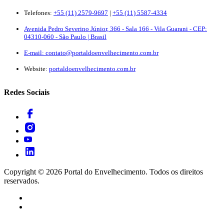
Telefones:
+55 (11) 2579-9697
|
+55 (11) 5587-4334
Avenida Pedro Severino Júnior, 366 - Sala 166 - Vila Guarani - CEP:
04310-060 - São Paulo | Brasil
E-mail:
contato@portaldoenvelhecimento.com.br
Website:
portaldoenvelhecimento.com.br
Redes Sociais
Copyright ©
2026
Portal do Envelhecimento. Todos os direitos
reservados.
Termos de Uso
Política de Privacidade