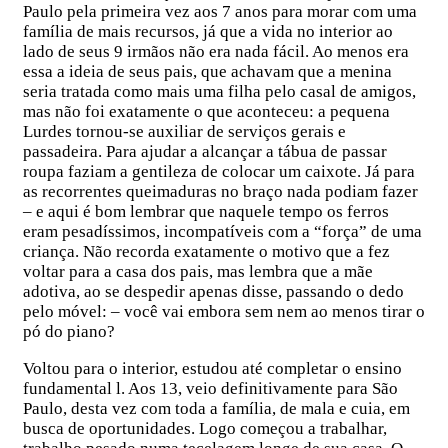
Paulo pela primeira vez aos 7 anos para morar com uma
família de mais recursos, já que a vida no interior ao
lado de seus 9 irmãos não era nada fácil. Ao menos era
essa a ideia de seus pais, que achavam que a menina
seria tratada como mais uma filha pelo casal de amigos,
mas não foi exatamente o que aconteceu: a pequena
Lurdes tornou-se auxiliar de serviços gerais e
passadeira. Para ajudar a alcançar a tábua de passar
roupa faziam a gentileza de colocar um caixote. Já para
as recorrentes queimaduras no braço nada podiam fazer
– e aqui é bom lembrar que naquele tempo os ferros
eram pesadíssimos, incompatíveis com a “força” de uma
criança. Não recorda exatamente o motivo que a fez
voltar para a casa dos pais, mas lembra que a mãe
adotiva, ao se despedir apenas disse, passando o dedo
pelo móvel: – você vai embora sem nem ao menos tirar o
pó do piano?
Voltou para o interior, estudou até completar o ensino
fundamental l. Aos 13, veio definitivamente para São
Paulo, desta vez com toda a família, de mala e cuia, em
busca de oportunidades. Logo começou a trabalhar,