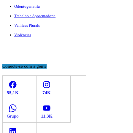
Odontogeriatria
Trabalho e Aposentadoria
Velhices Plurais
Violências
Conecte-se com a gente
Facebook
Instagram
WhatsApp
YouTube
LinkedIn