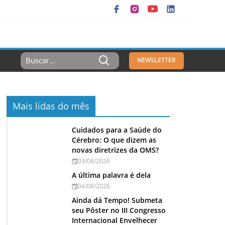
Resultados
NEWSLETTER
Para:
Mais lidas do mês
Cuidados para a Saúde do
Cérebro: O que dizem as
novas diretrizes da OMS?
03/08/2026
A última palavra é dela
04/08/2026
Ainda dá Tempo! Submeta
seu Pôster no III Congresso
Internacional Envelhecer