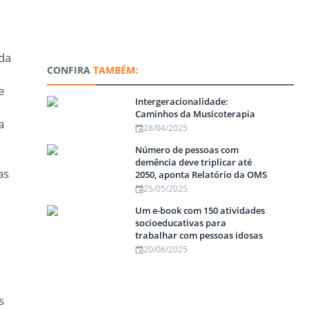
ida
CONFIRA
TAMBÉM:
e
Intergeracionalidade:
Caminhos da Musicoterapia
a
28/04/2025
,
Número de pessoas com
demência deve triplicar até
as
2050, aponta Relatório da OMS
25/05/2025
Um e-book com 150 atividades
socioeducativas para
trabalhar com pessoas idosas
20/06/2025
s