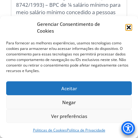
8742/1993) – BPC de ¼ salário mínimo para
meio salário mínimo concedido a pessoas
com idade a partir de 60 anos. Não
Gerenciar Consentimento de
considerar a renda de BPC/Idoso no mesmo
Cookies
grupo familiar, para entrar em vigor até o
prazo máximo de 12 meses. Promover a
Para fornecer as melhores experiências, usamos tecnologias como
alteração constitucional de idade do idoso
cookies para armazenar e/ou acessar informações do dispositivo. O
consentimento para essas tecnologias nos permitirá processar dados
de 65 anos para 60 anos, por meio de uma
como comportamento de navegação ou IDs exclusivos neste site. Não
emenda constitucional;
consentir ou retirar o consentimento pode afetar negativamente certos
recursos e funções.
4- Garantir a recuperação de perdas
existentes nos valores das aposentadorias e
Aceitar
pensões igualando aos valores de
contribuição e propugnando pelo fim do
Negar
fator previdenciário;
Ver preferências
5- Criar a secretaria Nacional da pessoa
idosa para a proteção e defesa dos direitos
Politicas de Cookies
Política de Privacidade
da pessoa idosa em âmbito municipal,