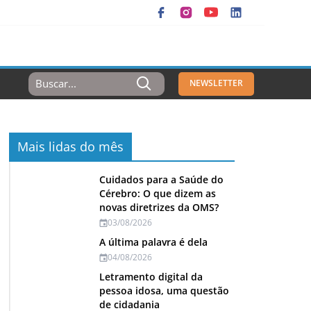
Resultados
NEWSLETTER
Para:
Mais lidas do mês
Cuidados para a Saúde do
Cérebro: O que dizem as
novas diretrizes da OMS?
03/08/2026
A última palavra é dela
04/08/2026
Letramento digital da
pessoa idosa, uma questão
de cidadania