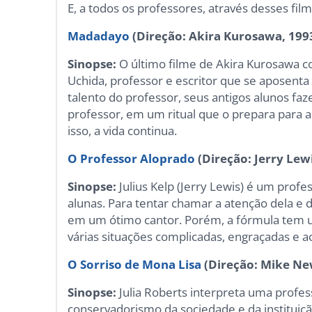
E, a todos os professores, através desses fil
Madadayo
(Direção: Akira Kurosawa, 199
Sinopse:
O último filme de Akira Kurosawa c
Uchida, professor e escritor que se aposent
talento do professor, seus antigos alunos f
professor, em um ritual que o prepara para 
isso, a vida continua.
O Professor Aloprado
(Direção: Jerry Lew
Sinopse:
Julius Kelp (Jerry Lewis) é um prof
alunas. Para tentar chamar a atenção dela e
em um ótimo cantor. Porém, a fórmula tem u
várias situações complicadas, engraçadas e 
O Sorriso de Mona Lisa
(Direção: Mike New
Sinopse:
Julia Roberts interpreta uma profess
conservadorismo da sociedade e da instituiçã