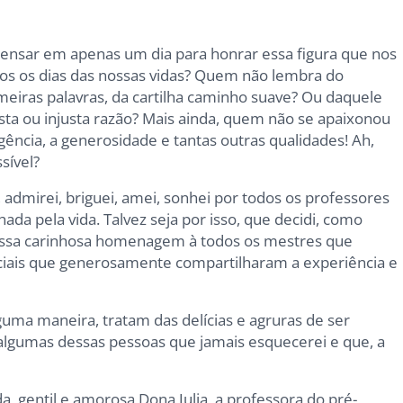
ensar em apenas um dia para honrar essa figura que nos
os os dias das nossas vidas? Quem não lembra do
meiras palavras, da cartilha caminho suave? Ou daquele
sta ou injusta razão? Mais ainda, quem não se apaixonou
igência, a generosidade e tantas outras qualidades! Ah,
sível?
, admirei, briguei, amei, sonhei por todos os professores
a pela vida. Talvez seja por isso, que decidi, como
essa carinhosa homenagem à todos os mestres que
iais que generosamente compartilharam a experiência e
guma maneira, tratam das delícias e agruras de ser
 algumas dessas pessoas que jamais esquecerei e que, a
a, gentil e amorosa Dona Julia, a professora do pré-