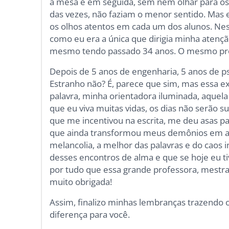
a mesa e em seguida, sem nem olhar para os 
das vezes, não faziam o menor sentido. Mas 
os olhos atentos em cada um dos alunos. Nes
como eu era a única que dirigia minha atençã
mesmo tendo passado 34 anos. O mesmo p
Depois de 5 anos de engenharia, 5 anos de p
Estranho não? É, parece que sim, mas essa e
palavra, minha orientadora iluminada, aqu
que eu viva muitas vidas, os dias não serão s
que me incentivou na escrita, me deu asas p
que ainda transformou meus demônios em alia
melancolia, a melhor das palavras e do caos 
desses encontros de alma e que se hoje eu t
por tudo que essa grande professora, mestra
muito obrigada!
Assim, finalizo minhas lembranças trazendo o
diferença para você.