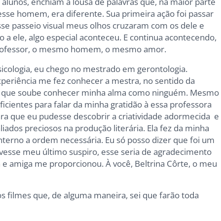
alunos, enchiam a lousa de palavras que, na maior parte
esse homem, era diferente. Sua primeira ação foi passar
se passeio visual meus olhos cruzaram com os dele e
o a ele, algo especial aconteceu. E continua acontecendo,
rofessor, o mesmo homem, o mesmo amor.
sicologia, eu chego no mestrado em gerontologia.
xperiência me fez conhecer a mestra, no sentido da
ela que soube conhecer minha alma como ninguém. Mesmo
uficientes para falar da minha gratidão à essa professora
ara que eu pudesse descobrir a criatividade adormecida e
dos preciosos na produção literária. Ela fez da minha
interno a ordem necessária. Eu só posso dizer que foi um
ivesse meu último suspiro, esse seria de agradecimento
 e amiga me proporcionou. À você, Beltrina Côrte, o meu
s filmes que, de alguma maneira, sei que farão toda