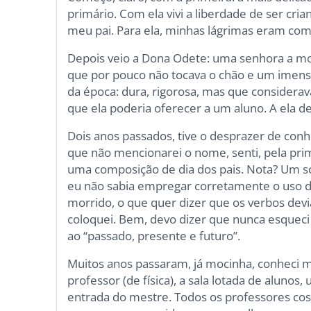
primário. Com ela vivi a liberdade de ser cria
meu pai. Para ela, minhas lágrimas eram como
Depois veio a Dona Odete: uma senhora a mo
que por pouco não tocava o chão e um imenso
da época: dura, rigorosa, mas que considera
que ela poderia oferecer a um aluno. A ela de
Dois anos passados, tive o desprazer de con
que não mencionarei o nome, senti, pela pri
uma composição de dia dos pais. Nota? Um s
eu não sabia empregar corretamente o uso dos
morrido, o que quer dizer que os verbos dev
coloquei. Bem, devo dizer que nunca esqueci 
ao “passado, presente e futuro”.
Muitos anos passaram, já mocinha, conheci m
professor (de física), a sala lotada de aluno
entrada do mestre. Todos os professores cos