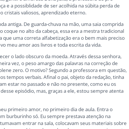
nça e a possiblidade de ser acolhida na súbita perda de
 cristais valiosos, aprendizado eterno.
da antiga. De guarda-chuva na mão, uma saia comprida
 coque no alto da cabeça, essa era a mestra tradicional
va que uma correta alfabetização era o bem mais preciso
vo meu amor aos livros e toda escrita da vida.
hecer o lado obscuro da moeda. Através dessa senhora,
meira vez, o peso amargo das palavras na correção de
olene zero. O motivo? Segundo a professora em questão,
 tempos verbais. Afinal o pai, objeto da redação, tinha
iam estar no passado e não no presente, como eu os
desse episódio, mas, graças a ele, estou sempre atenta
eu primeiro amor, no primeiro dia de aula. Entra o
s, um burburinho só. Eu sempre prestava atenção na
tumavam entrar na sala, colocavam seus materiais sobre