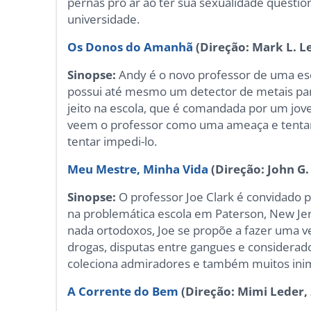
pernas pro ar ao ter sua sexualidade questi
universidade.
Os Donos do Amanhã
(Direção: Mark L. Le
Sinopse:
Andy é o novo professor de uma esc
possui até mesmo um detector de metais para
jeito na escola, que é comandada por um jo
veem o professor como uma ameaça e tentar
tentar impedi-lo.
Meu Mestre, Minha Vida
(Direção: John G.
Sinopse:
O professor Joe Clark é convidado p
na problemática escola em Paterson, New Je
nada ortodoxos, Joe se propõe a fazer uma 
drogas, disputas entre gangues e considerad
coleciona admiradores e também muitos ini
A Corrente do Bem
(Direção: Mimi Leder,