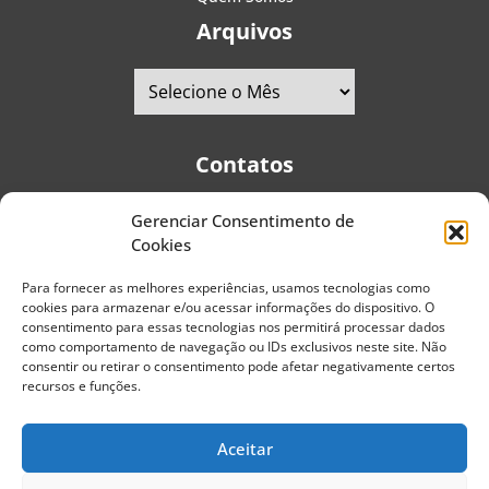
Arquivos
Contatos
Gerenciar Consentimento de
Telefones:
+55 (11) 2579-9697
|
+55 (11) 5587-4334
Cookies
Avenida Pedro Severino Júnior, 366 - Sala 166 - Vila
Guarani - CEP: 04310-060 - São Paulo | Brasil
Para fornecer as melhores experiências, usamos tecnologias como
cookies para armazenar e/ou acessar informações do dispositivo. O
E-mail:
contato@portaldoenvelhecimento.com.br
consentimento para essas tecnologias nos permitirá processar dados
como comportamento de navegação ou IDs exclusivos neste site. Não
Website:
portaldoenvelhecimento.com.br
consentir ou retirar o consentimento pode afetar negativamente certos
recursos e funções.
Redes Sociais
Aceitar