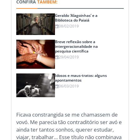
CONFIRA
TAMBÉM:
Geraldo ‘Alagoinhas’ e a
Biblioteca do Paiaiá
08/02/2019
Breve reflexão sobre a
intergeracionalidade na
pesquisa científica
29/04/2019
Idosos e maus-tratos: alguns
apontamentos
06/03/2019
Ficava constrangida se me chamassem de
vovó. Me parecia tão contraditório ser avó e
ainda ter tantos sonhos, querer estudar,
viajar, trabalhar… Esse título não combinava