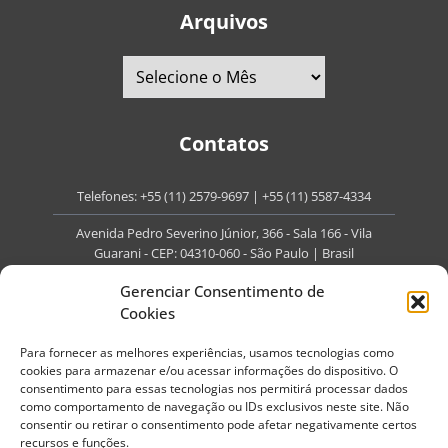
Arquivos
Contatos
Telefones:
+55 (11) 2579-9697
|
+55 (11) 5587-4334
Avenida Pedro Severino Júnior, 366 - Sala 166 - Vila
Guarani - CEP: 04310-060 - São Paulo | Brasil
E-mail:
contato@portaldoenvelhecimento.com.br
Gerenciar Consentimento de
Cookies
Website:
portaldoenvelhecimento.com.br
Para fornecer as melhores experiências, usamos tecnologias como
Redes Sociais
cookies para armazenar e/ou acessar informações do dispositivo. O
consentimento para essas tecnologias nos permitirá processar dados
como comportamento de navegação ou IDs exclusivos neste site. Não
consentir ou retirar o consentimento pode afetar negativamente certos
recursos e funções.