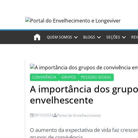
QUEM SOMOS
BLOGS
SEÇÕES
REV
CONVIVÊNCIA
GRUPOS
PESSOAS IDOSAS
A importância dos grupo
envelhescente
09/10/2024
Portal do Envelhecimento
O aumento da expectativa de vida faz cresc
grupos de convivência.