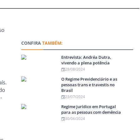
so
CONFIRA
TAMBÉM:
Entrevista: Andréa Dutra,
vivendo a plena potência
28/08/2024
O Regime Previdenciário e as
ís.
pessoas trans e travestis no
ado
Brasil
-
23/07/2024
Regime jurídico em Portugal
para as pessoas com demência
30/06/2024
as