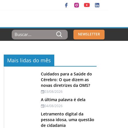
Resultados
NEWSLETTER
Para:
Mais lidas do mês
Cuidados para a Saúde do
Cérebro: O que dizem as
novas diretrizes da OMS?
03/08/2026
A última palavra é dela
04/08/2026
Letramento digital da
pessoa idosa, uma questão
de cidadania