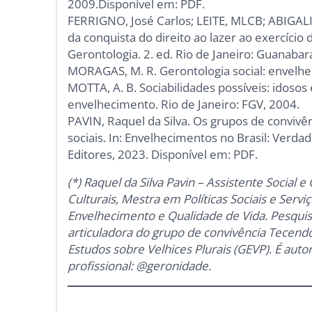
2009.Disponível em: PDF.
FERRIGNO, José Carlos; LEITE, MLCB; ABIGALIL
da conquista do direito ao lazer ao exercício d
Gerontologia. 2. ed. Rio de Janeiro: Guanaba
MORAGAS, M. R. Gerontologia social: envelhec
MOTTA, A. B. Sociabilidades possíveis: idosos 
envelhecimento. Rio de Janeiro: FGV, 2004.
PAVIN, Raquel da Silva. Os grupos de convivên
sociais. In: Envelhecimentos no Brasil: Verda
Editores, 2023. Disponível em: PDF.
(*) Raquel da Silva Pavin – Assistente Socia
Culturais, Mestra em Políticas Sociais e Servi
Envelhecimento e Qualidade de Vida. Pesquisa
articuladora do grupo de convivência Tecend
Estudos sobre Velhices Plurais (GEVP). É autor
profissional: @geronidade.