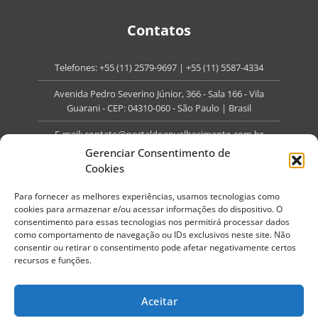
Contatos
Telefones:
+55 (11) 2579-9697
|
+55 (11) 5587-4334
Avenida Pedro Severino Júnior, 366 - Sala 166 - Vila
Guarani - CEP: 04310-060 - São Paulo | Brasil
E-mail:
contato@portaldoenvelhecimento.com.br
Gerenciar Consentimento de
Website:
portaldoenvelhecimento.com.br
Cookies
Redes Sociais
Para fornecer as melhores experiências, usamos tecnologias como
cookies para armazenar e/ou acessar informações do dispositivo. O
consentimento para essas tecnologias nos permitirá processar dados
como comportamento de navegação ou IDs exclusivos neste site. Não
consentir ou retirar o consentimento pode afetar negativamente certos
recursos e funções.
Copyright ©
2026
Portal do Envelhecimento.
Todos os direitos reservados.
Aceitar
Termos de Uso
Política de Privacidade