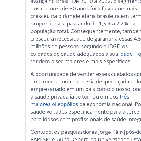
avança no Brasil. De 2010 a 2022, o segment
dos maiores de 80 anos foi a faixa que mais
cresceu na pirâmide etária brasileira em ter
proporcionais, passando de 1,5% a 2,2% da
população total. Consequentemente, també
cresceu a necessidade de garantir a essas 4,
milhões de pessoas, segundo o IBGE, os
cuidados de saúde adequados à sua
idade
– 
tendem a ser maiores e mais específicos.
A oportunidade de vender esses cuidados c
uma mercadoria não seria desperdiçada pel
empresariado em um país como o nosso, on
a saúde privada já se tornou um dos
três
maiores oligopólios
da economia nacional. Por
saúde voltados especificamente para a tercei
para idosos com profissionais de saúde integ
Contudo, os pesquisadores Jorge Félix[pós-
FAPESP] e Guita Debert, da Universidade Est