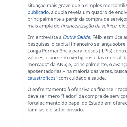
situação mais grave que a simples mercanti
publicado
, a dupla revela um quadro de endi
principalmente a partir da compra de servi
mais ampla de
financeirização da velhice
, el
Em entrevista a
Outra Saúde
, Félix esmiúça a
pesquisas, o capital financeiro se lança sobre 
Longa Permanência para Idosos (ILPIs) contro
valores; o aumento vertiginoso das mensalida
mercado” da ANS; e, principalmente, o avanç
aposentadorias – na maioria das vezes, bus
catastróficos”
com cuidado e saúde.
O enfrentamento à ofensiva da financeirizaç
deve ser mero “fiador” da compra de serviço
fortalecimento do papel do Estado em oferece
famílias e o setor privado.