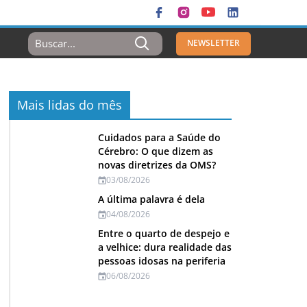
Resultados
NEWSLETTER
Para:
Mais lidas do mês
Cuidados para a Saúde do
Cérebro: O que dizem as
novas diretrizes da OMS?
03/08/2026
A última palavra é dela
04/08/2026
Entre o quarto de despejo e
a velhice: dura realidade das
pessoas idosas na periferia
06/08/2026