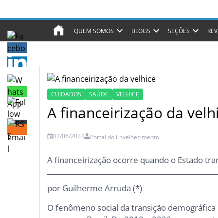
QUEM SOMOS
BLOGS
SEÇÕES
REV
CUIDADOS
SAÚDE
VELHICE
A financeirização da velh
02/06/2024
Portal do Envelhecimento
A financeirização ocorre quando o Estado tra
por Guilherme Arruda (*)
O fenômeno social da transição demográfica