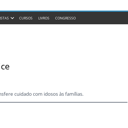
ISTAS
CURSOS
LIVROS
CONGRESSO
ice
nsfere cuidado com idosos às famílias.