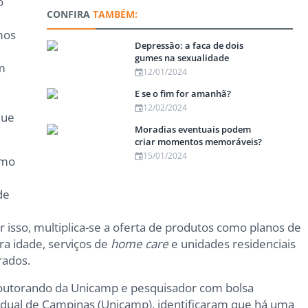
o
CONFIRA
TAMBÉM:
mos
Depressão: a faca de dois
gumes na sexualidade
m
12/01/2024
5
E se o fim for amanhã?
12/02/2024
que
Moradias eventuais podem
criar momentos memoráveis?
15/01/2024
omo
o
de
 isso, multiplica-se a oferta de produtos como planos de
ra idade, serviços de
home care
e unidades residenciais
rados.
doutorando da Unicamp e pesquisador com bolsa
adual de Campinas (Unicamp), identificaram que há uma