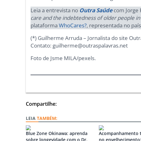
Leia a entrevista no
Outra Saúde
com Jorge F
care and the indebtedness of older people in 
plataforma
WhoCares?
, representada no paí
(*) Guilherme Arruda – Jornalista do site Out
Contato: guilherme@outraspalavras.net
Foto de Jsme MILA/pexels.
Compartilhe:
TAMBÉM:
Blue Zone Okinawa: aprenda
Acompanhamento t
sobre longevidade com o Dr.
no envelhecimento