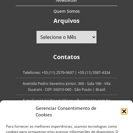
Newsletter
Quem Somos
Arquivos
Contatos
Telefones:
+55 (11) 2579-9697
|
+55 (11) 5587-4334
Avenida Pedro Severino Júnior, 366 - Sala 166 - Vila
Guarani - CEP: 04310-060 - São Paulo | Brasil
E-mail:
contato@portaldoenvelhecimento.com.br
Gerenciar Consentimento de
Website:
portaldoenvelhecimento.com.br
Cookies
Redes Sociais
Para fornecer as melhores experiências, usamos tecnologias como
cookies para armazenar e/ou acessar informações do dispositivo. O