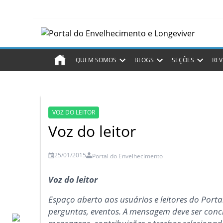
QUEM SOMOS
BLOGS
SEÇÕES
REV
VOZ DO LEITOR
Voz do leitor
25/01/2015
Portal do Envelhecimento
Voz do leitor
Espaço aberto aos usuários e leitores do Portal 
perguntas, eventos. A mensagem deve ser conci