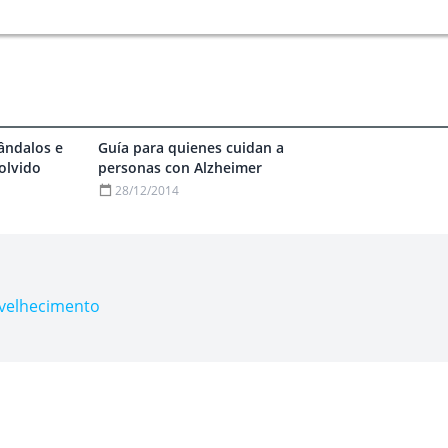
ândalos e
Guía para quienes cuidan a
olvido
personas con Alzheimer
28/12/2014
nvelhecimento