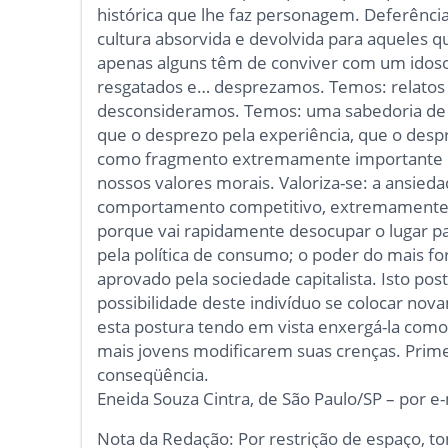
histórica que lhe faz personagem. Deferênci
cultura absorvida e devolvida para aqueles q
apenas alguns têm de conviver com um idoso
resgatados e… desprezamos. Temos: relatos v
desconsideramos. Temos: uma sabedoria de 
que o desprezo pela experiência, que o despr
como fragmento extremamente importante par
nossos valores morais. Valoriza-se: a ansied
comportamento competitivo, extremamente ág
porque vai rapidamente desocupar o lugar pa
pela política de consumo; o poder do mais f
aprovado pela sociedade capitalista. Isto po
possibilidade deste indivíduo se colocar no
esta postura tendo em vista enxergá-la como 
mais jovens modificarem suas crenças. Primei
conseqüência.
Eneida Souza Cintra, de São Paulo/SP – por e-
Nota da Redação: Por restrição de espaço, t