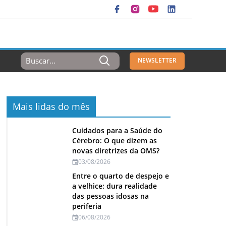
Resultados
NEWSLETTER
Para:
Mais lidas do mês
Cuidados para a Saúde do
Cérebro: O que dizem as
novas diretrizes da OMS?
03/08/2026
Entre o quarto de despejo e
a velhice: dura realidade
das pessoas idosas na
periferia
06/08/2026