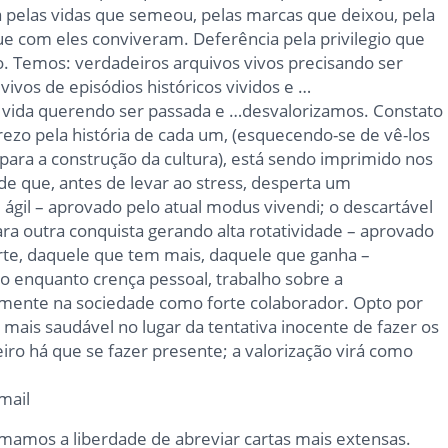
a pelas vidas que semeou, pelas marcas que deixou, pela
ue com eles conviveram. Deferência pela privilegio que
. Temos: verdadeiros arquivos vivos precisando ser
ivos de episódios históricos vividos e …
vida querendo ser passada e …desvalorizamos. Constato
ezo pela história de cada um, (esquecendo-se de vê-los
a a construção da cultura), está sendo imprimido nos
ade que, antes de levar ao stress, desperta um
il – aprovado pelo atual modus vivendi; o descartável
ra outra conquista gerando alta rotatividade – aprovado
orte, daquele que tem mais, daquele que ganha –
sto enquanto crença pessoal, trabalho sobre a
vamente na sociedade como forte colaborador. Opto por
mais saudável no lugar da tentativa inocente de fazer os
ro há que se fazer presente; a valorização virá como
mail
omamos a liberdade de abreviar cartas mais extensas.