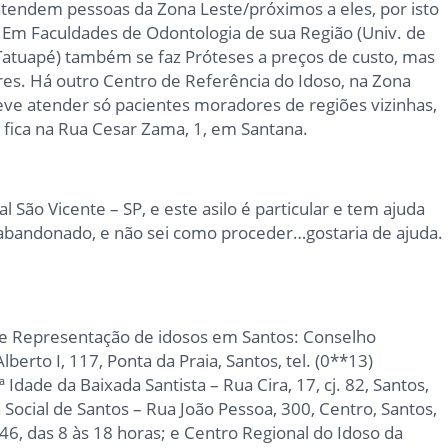
ó atendem pessoas da Zona Leste/próximos a eles, por isto
 Em Faculdades de Odontologia de sua Região (Univ. de
Tatuapé) também se faz Próteses a preços de custo, mas
lares. Há outro Centro de Referência do Idoso, na Zona
ve atender só pacientes moradores de regiões vizinhas,
 fica na Rua Cesar Zama, 1, em Santana.
l São Vicente – SP, e este asilo é particular e tem ajuda
 abandonado, e não sei como proceder…gostaria de ajuda.
de Representação de idosos em Santos: Conselho
lberto I, 117, Ponta da Praia, Santos, tel. (0**13)
dade da Baixada Santista – Rua Cira, 17, cj. 82, Santos,
 Social de Santos – Rua João Pessoa, 300, Centro, Santos,
6, das 8 às 18 horas; e Centro Regional do Idoso da