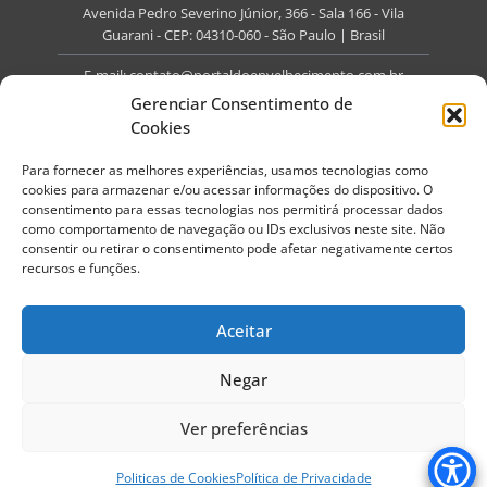
Avenida Pedro Severino Júnior, 366 - Sala 166 - Vila
Guarani - CEP: 04310-060 - São Paulo | Brasil
E-mail:
contato@portaldoenvelhecimento.com.br
Gerenciar Consentimento de
Website:
portaldoenvelhecimento.com.br
Cookies
Redes Sociais
Para fornecer as melhores experiências, usamos tecnologias como
cookies para armazenar e/ou acessar informações do dispositivo. O
consentimento para essas tecnologias nos permitirá processar dados
como comportamento de navegação ou IDs exclusivos neste site. Não
consentir ou retirar o consentimento pode afetar negativamente certos
recursos e funções.
Copyright ©
2026
Portal do Envelhecimento.
Todos os direitos reservados.
Aceitar
Termos de Uso
Política de Privacidade
Negar
Ver preferências
Politicas de Cookies
Política de Privacidade