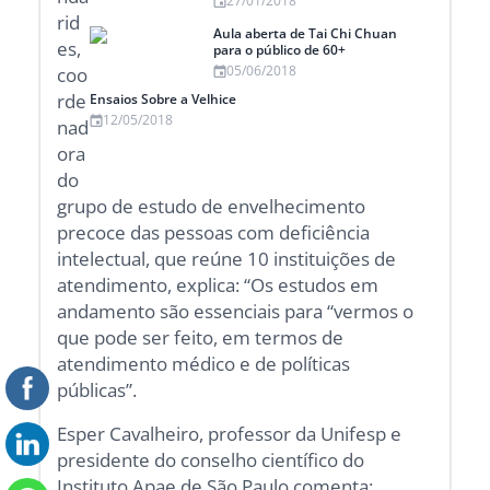
27/01/2018
rid
Aula aberta de Tai Chi Chuan
es,
para o público de 60+
05/06/2018
coo
rde
Ensaios Sobre a Velhice
12/05/2018
nad
ora
do
grupo de estudo de envelhecimento
precoce das pessoas com deficiência
intelectual, que reúne 10 instituições de
atendimento, explica: “Os estudos em
andamento são essenciais para “vermos o
que pode ser feito, em termos de
atendimento médico e de políticas
públicas”.
Esper Cavalheiro, professor da Unifesp e
presidente do conselho científico do
Instituto Apae de São Paulo comenta: